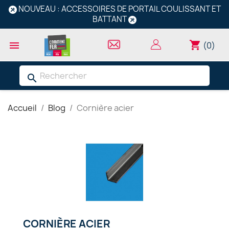
NOUVEAU : ACCESSOIRES DE PORTAIL COULISSANT ET
BATTANT
shopping_cart

(0)
search
Accueil
Blog
Cornière acier
CORNIÈRE ACIER