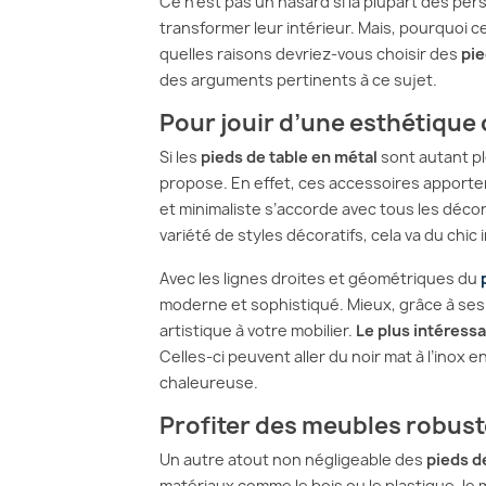
Ce n’est pas un hasard si la plupart des pe
transformer leur intérieur. Mais, pourquoi
quelles raisons devriez-vous choisir des
pie
des arguments pertinents à ce sujet.
Pour jouir d’une esthétiqu
Si les
pieds de table en métal
sont autant pl
propose. En effet, ces accessoires apport
et minimaliste s’accorde avec tous les déco
variété de styles décoratifs, cela va du chic
Avec les lignes droites et géométriques du
moderne et sophistiqué. Mieux, grâce à se
artistique à votre mobilier.
Le plus intéressa
Celles-ci peuvent aller du noir mat à l’inox
chaleureuse.
Profiter des meubles robust
Un autre atout non négligeable des
pieds d
matériaux comme le bois ou le plastique, le m