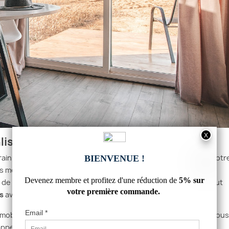
lisés
rain unique, le
mobilier en métal
donne un point d’honneur à votr
des meubles uniques et personnalisés. Chez le fournisseur
n de
pieds de table en métal sur mesure
pour vos projets. Il peut
s
avec vos mesures et selon vos besoins propres.
mobilier personnalisé qui répond à votre style. Par ailleurs, si vous
appel à ce professionnel. Il prend les dimensions adéquates et