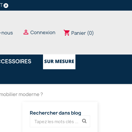
NT

Connexion
shopping_cart
-nous
Panier
(0)
CESSOIRES
 mobilier moderne ?
Rechercher dans blog