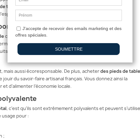
de table pour la cuisine
. Ainsi, il parvient à créer un meuble qui
 d’espace.
ponsable
le
chez AuBonPied veut dire que vous optez pour l’éco-
rmet de soutenir l’artisanat local et d’améliorer l’empreinte
duits de cette entreprise sont réalisés avec des matériaux qui
nt, mais aussi écoresponsable. De plus, acheter
des pieds de tabl
ouir du savoir-faire artisanal français. Vous donnez ainsi la
er et d’alimenter l’économie locale.
 polyvalente
tal
, c’est qu’ils sont extrêmement polyvalents et peuvent s’utilis
e usage pour :
n ;