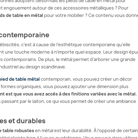
rsonnes adoptent désormais les pieds de table en métal pour
 cet engouement autour de ces accessoires métalliques ? Pour
ds de table en métal
pour votre mobilier ? Ce contenu vous donn
e contemporaine
ébiscités, c’est à cause de l’esthétique contemporaine qu’elle
ent une touche moderne à n’importe quel espace. Leur design épu
rs contemporains. De plus, le métal permet d’arborer une grande
 industriel au design scandinave.
pied de table métal
contemporain, vous pouvez créer un décor
s formes organiques, vous pouvez ajouter une dimension plus
nt est que vous avez accès à des finitions variées avec le métal.
 en passant par le laiton, ce qui vous permet de créer une ambiance
es et durables
e table robustes
en métal est leur durabilité. À l’opposé de certai
étal résiste bien à l’usure quotidienne. Vous pouvez alors utiliser