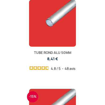
TUBE ROND ALU 50MM
8,41 €
4.8
/
5
-
48
avis
-15%