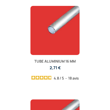
TUBE ALUMINIUM 16 MM
2,71 €
4.8
/
5
-
18
avis