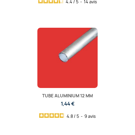
4.4
/
5
-
14
avis
TUBE ALUMINIUM 12 MM
1,44 €
4.8
/
5
-
9
avis