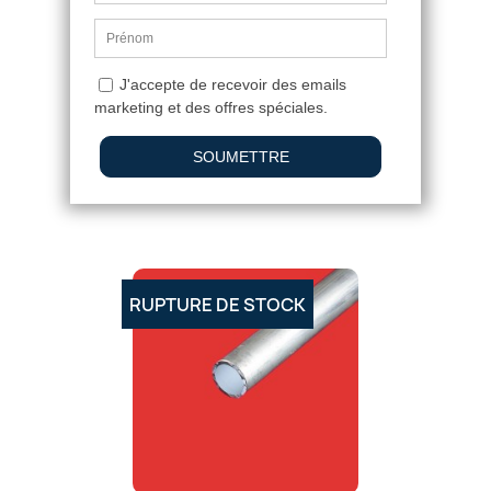
TUBE ALUMINIUM 80MM
43,67 €
5
/
5
-
1
avis
RUPTURE DE STOCK