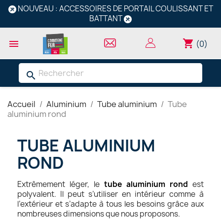
NOUVEAU : ACCESSOIRES DE PORTAIL COULISSANT ET
BATTANT
shopping_cart

(0)
search
Accueil
Aluminium
Tube aluminium
Tube
aluminium rond
TUBE ALUMINIUM
ROND
Extrêmement léger, le
tube aluminium rond
est
polyvalent. Il peut s’utiliser en intérieur comme à
l’extérieur et s’adapte à tous les besoins grâce aux
nombreuses dimensions que nous proposons.