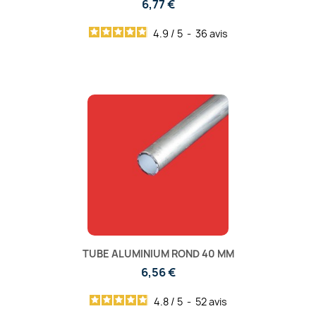
6,77 €
4.9
/
5
-
36
avis
TUBE ALUMINIUM ROND 40 MM
6,56 €
4.8
/
5
-
52
avis