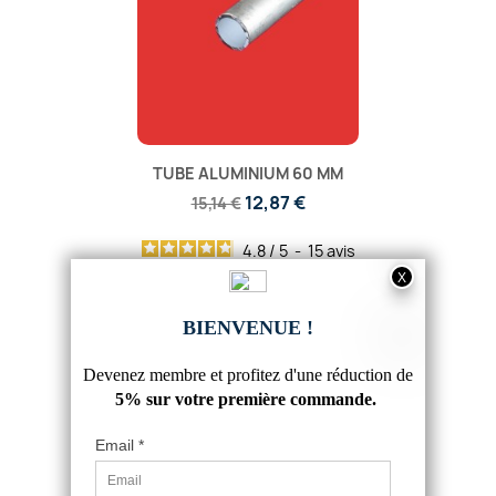
TUBE ALUMINIUM 60 MM
12,87 €
15,14 €
4.8
/
5
-
15
avis