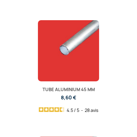
TUBE ALUMINIUM 45 MM
8,60 €
4.5
/
5
-
28
avis