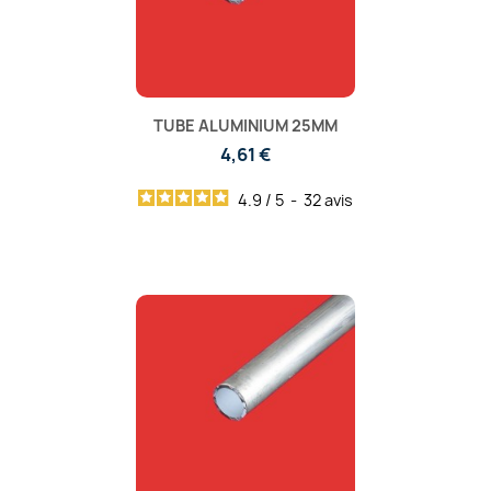
TUBE ALUMINIUM 25MM
4,61 €
4.9
/
5
-
32
avis