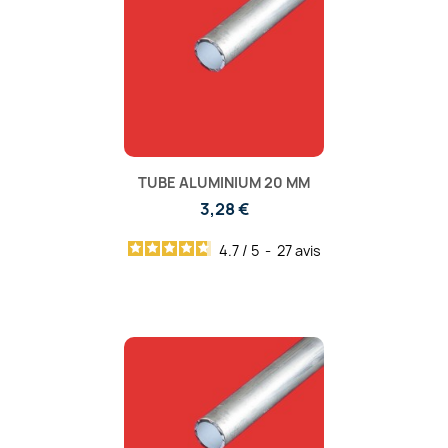
TUBE ALUMINIUM 20 MM
3,28 €
4.7
/
5
-
27
avis