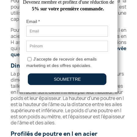
Poutrelle en S : La poutre en S est similaire à la
poutre en H, mais son aile est plus étroite. Elle est
utilisée dans les applications qui requièrent une
capacité portante moindre.
Poutrelle en W : La poutre en W est une poutre en I en
acier à ailes larges qui ressemble à deux poutres en
H assemblées. Elle est utilisée dans les applications
qui nécessitent une capacité de charge
plus élevée
que la poutre en H
.
Dimensions des poutres en I en acier
La poutrelle en I en
fer
sont disponibles en plusieurs
dimensions et il est essentiel de choisir la bonne
taille pour votre projet. Les dimensions des poutres
en I en acier sont déterminées par leur hauteur, leur
poids et leur épaisseur. La hauteur d'une poutre en I
est la hauteur de l'âme ou la distance entre les ailes
supérieure et inférieure. Le poids d'une poutre en I
est son poids au mètre, et l'épaisseur est l'épaisseur
de l'âme et des ailes.
Profilés de poutre en I en acier