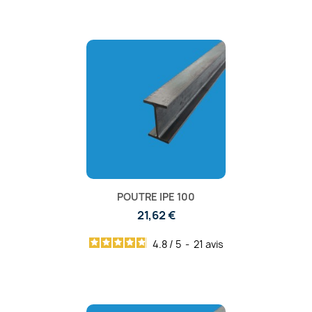
POUTRE IPE 100
21,62 €
4.8
/
5
-
21
avis