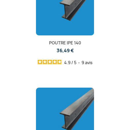
POUTRE IPE 140
36,49 €
4.9
/
5
-
9
avis