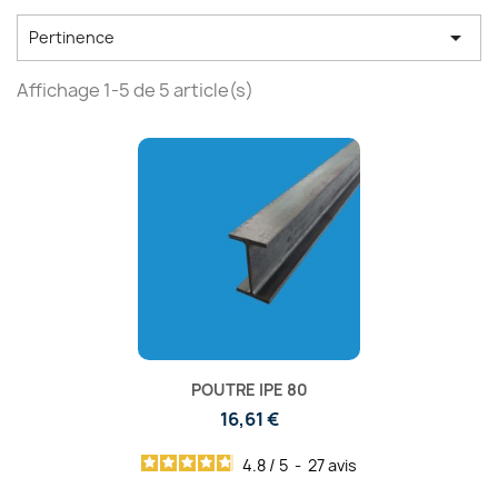

Pertinence
Affichage 1-5 de 5 article(s)
POUTRE IPE 80
16,61 €
4.8
/
5
-
27
avis