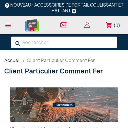
NOUVEAU : ACCESSOIRES DE PORTAIL COULISSANT ET
BATTANT
shopping_cart

(0)
search
Accueil
Client Particulier Comment Fer
Client Particulier Comment Fer