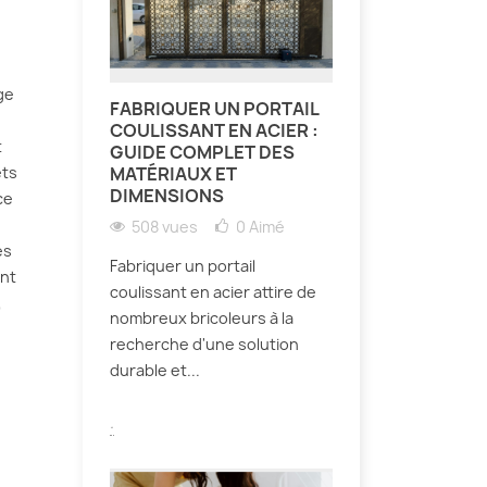
ge
FABRIQUER UN PORTAIL
COULISSANT EN ACIER :
t
GUIDE COMPLET DES
MATÉRIAUX ET
ets
DIMENSIONS
ce
508 vues
0
Aimé
es
Fabriquer un portail
ent
coulissant en acier attire de
,
nombreux bricoleurs à la
recherche d'une solution
durable et...
.