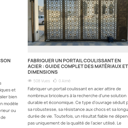
 SON
FABRIQUER UN PORTAIL COULISSANT EN
ACIER : GUIDE COMPLET DES MATÉRIAUX ET
DIMENSIONS
508 Vues
0
Aimé
s
Fabriquer un portail coulissant en acier attire de
iques et
nombreux bricoleurs à la recherche d'une solution
lier bien
durable et économique. Ce type d'ouvrage séduit 
bon modèle
sa robustesse, sa résistance aux chocs et sa long
rieur ou
durée de vie. Toutefois, un résultat fiable ne dépe
 de
pas uniquement de la qualité de l'acier utilisé. Le