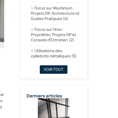
Focus sur l'Aluminium :
Projets DIY, Architecture et
Guides Pratiques (4)
Focus sur l'Inox :
Propriétés, Projets DIY et
Conseils d'Entretien (2)
Utilisations des
caillebotis métalliques (5)
VOIR TOUT
par
Derniers articles
ue
nd