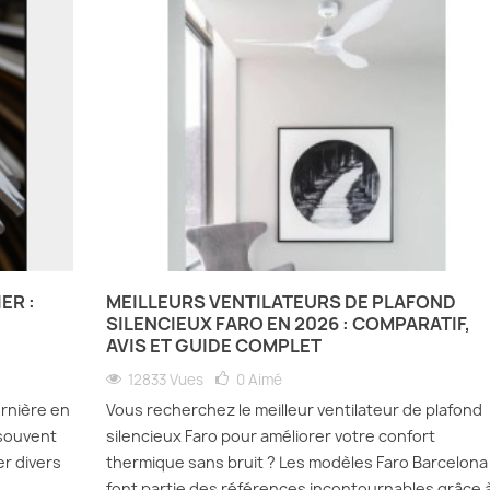
ER :
MEILLEURS VENTILATEURS DE PLAFOND
SILENCIEUX FARO EN 2026 : COMPARATIF,
AVIS ET GUIDE COMPLET
12833 Vues
0
Aimé
ornière en
Vous recherchez le meilleur ventilateur de plafond
 souvent
silencieux Faro pour améliorer votre confort
er divers
thermique sans bruit ? Les modèles Faro Barcelona
font partie des références incontournables grâce 