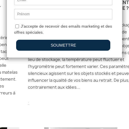
VOS OBJETS FRAGILES SONT-ILS VRAIMENT
T
EN SÉCURITÉ DANS UN BOX DE STOCKAGE ?
361 Vues
0
Aimé
Placer des objets sensibles dans un box de stocka
est devenu presque un réflexe pour beaucoup de
éries,
ménages. Mais, en réalité, il ne s’agit pas seulemen
ppent
d’un simple choix logistique. Vous exposez vos obj
 tache
dans un environnement physique complexe. Dans 
 peut
lieu de stockage, la température peut fluctuer et
elle
l’hygrométrie peut fortement varier. Ces paramètr
u matelas
silencieux agissent sur les objets stockés et peuv
ectement.
influencer la qualité de vos biens au retrait. De plus
es
contrairement aux idées...
rreurs à
.