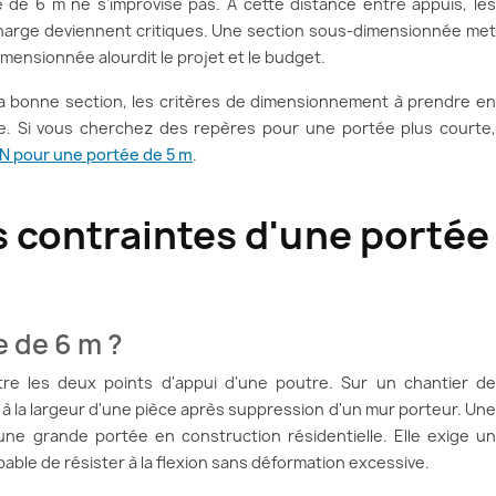
 de 6 m ne s'improvise pas. À cette distance entre appuis, les
 charge deviennent critiques. Une section sous-dimensionnée met
imensionnée alourdit le projet et le budget.
 la bonne section, les critères de dimensionnement à prendre en
. Si vous cherchez des repères pour une portée plus courte,
PN pour une portée de 5 m
.
 contraintes d'une portée
 de 6 m ?
tre les deux points d'appui d'une poutre. Sur un chantier de
à la largeur d'une pièce après suppression d'un mur porteur. Une
e grande portée en construction résidentielle. Elle exige un
pable de résister à la flexion sans déformation excessive.