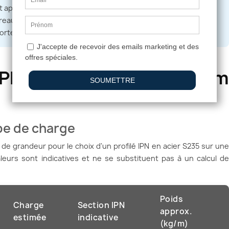
approximatif basé sur des tableaux en ligne ne remplace pas
ureau d'études ou un ingénieur structure. C'est une obligation
orteur.
IPN pour une portée de 6 m
ype de charge
e grandeur pour le choix d'un profilé IPN en acier S235 sur une
leurs sont indicatives et ne se substituent pas à un calcul de
Poids
Charge
Section IPN
approx.
estimée
indicative
(kg/m)