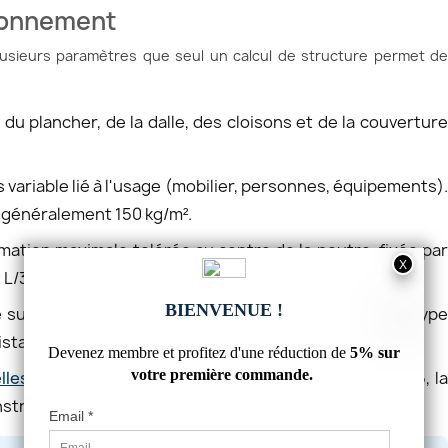
sionnement
lusieurs paramètres que seul un calcul de structure permet de
 du plancher, de la dalle, des cloisons et de la couvertur
s variable lié à l'usage (mobilier, personnes, équipements)
t généralement 150 kg/m².
rmation maximale tolérée au centre de la poutre, fixée pa
L/300, soit 20 mm pour 6 m).
e sur maçonnerie, encastrement partiel ou total. Le typ
sistance.
lles IPN
vendues sur Commentfer sont en acier S235, la
nstruction.