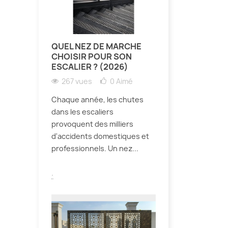
QUEL NEZ DE MARCHE
CHOISIR POUR SON
e
ESCALIER ? (2026)
267 vues
0
Aimé
.
Chaque année, les chutes
dans les escaliers
provoquent des milliers
r
d'accidents domestiques et
professionnels. Un nez...
e
.