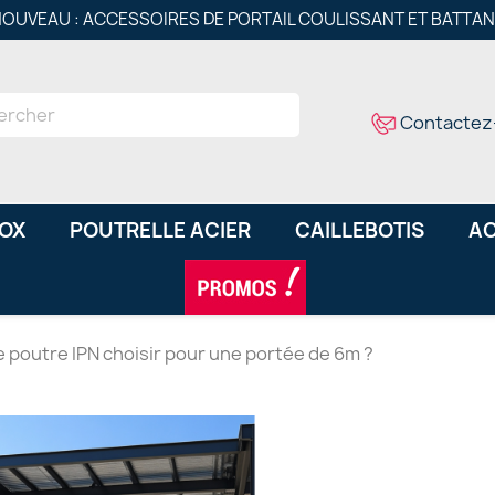
OUVEAU : ACCESSOIRES DE PORTAIL COULISSANT ET BATTA
Contactez
NOX
POUTRELLE ACIER
CAILLEBOTIS
AC
e poutre IPN choisir pour une portée de 6m ?