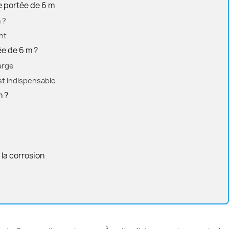
e portée de 6 m
 ?
nt
ée de 6 m ?
arge
t indispensable
m ?
 la corrosion