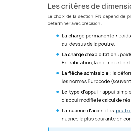
Les critères de dimen
Le choix de la section IPN dépend de p
déterminer avec précision :
La charge permanente
: poids
au-dessus de la poutre.
La charge d'exploitation
: poid
En habitation, la norme retien
La flèche admissible
: la défo
les normes Eurocode (souvent 
Le type d'appui
: appui simpl
d'appui modifie le calcul de ré
La nuance d'acier
: les
poutre
nuance la plus courante en co