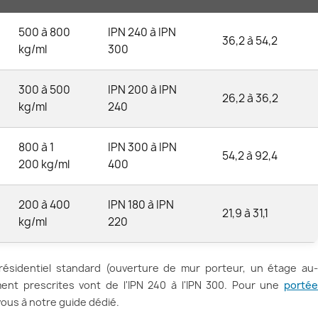
500 à 800
IPN 240 à IPN
36,2 à 54,2
kg/ml
300
300 à 500
IPN 200 à IPN
26,2 à 36,2
kg/ml
240
800 à 1
IPN 300 à IPN
54,2 à 92,4
200 kg/ml
400
200 à 400
IPN 180 à IPN
21,9 à 31,1
kg/ml
220
ésidentiel standard (ouverture de mur porteur, un étage au-
ent prescrites vont de l'IPN 240 à l'IPN 300. Pour une
portée
vous à notre guide dédié.