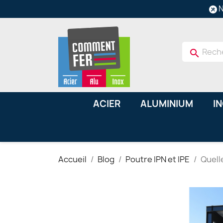
N
search
ACIER
ALUMINIUM
I
Accueil
Blog
Poutre IPN et IPE
Quell