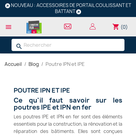
NOUVEAU : ACCESSOIRES DE PORTAIL COULISSANT ET
BATTANT
shopping_cart

(0)
search
Accueil
Blog
Poutre IPN et IPE
POUTRE IPN ET IPE
Ce qu'il faut savoir sur les
poutres IPE et IPN en fer
Les poutres IPE et IPN en fer sont des éléments
essentiels pour la construction, la rénovation et la
réparation des bâtiments. Elles sont conçues