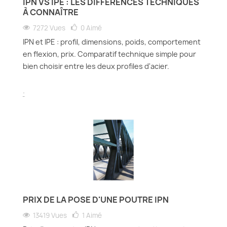
IPN VS IPE : LES DIFFÉRENCES TECHNIQUES
À CONNAÎTRE
7272 Vues
0
Aimé
IPN et IPE : profil, dimensions, poids, comportement
en flexion, prix. Comparatif technique simple pour
bien choisir entre les deux profiles d'acier.
.
PRIX DE LA POSE D'UNE POUTRE IPN
13419 Vues
1
Aimé