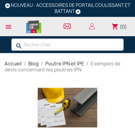
NOUVEAU : ACCESSOIRES DE PORTAIL COULISSANT ET
BATTANT
shopping_cart

(0)
search
Accueil
Blog
Poutre IPN et IPE
Exemples de
devis concernant les poutres IPN