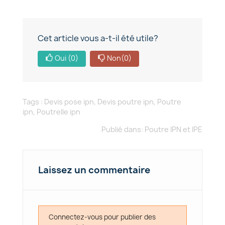
Cet article vous a-t-il été utile?
Oui
(0)
Non
(0)
Tags :
Devis pose ipn
,
Devis poutre ipn
,
Poutre
ipn
,
Poutrelle ipn
Publié dans:
Poutre IPN et IPE
Laissez un commentaire
Connectez-vous pour publier des