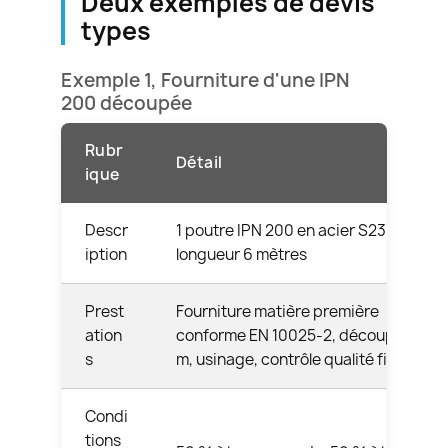
Deux exemples de devis
types
Exemple 1, Fourniture d'une IPN
200 découpée
Rubr
Détail
ique
Descr
1 poutre IPN 200 en acier S235JR,
iption
longueur 6 mètres
Prest
Fourniture matière première
ation
conforme EN 10025-2, découpe à 6
s
m, usinage, contrôle qualité final
Condi
tions