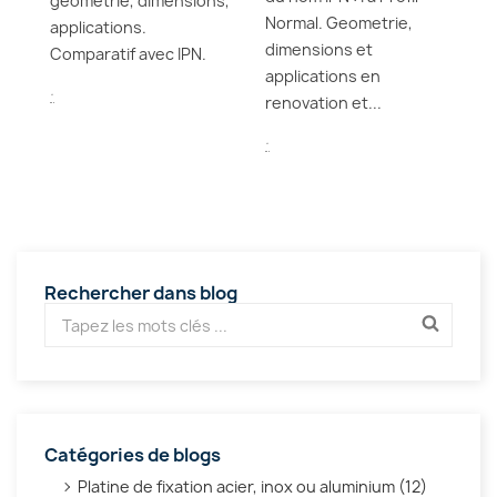
geometrie, dimensions,
pr
Normal. Geometrie,
applications.
p
dimensions et
Comparatif avec IPN.
00
en
applications en
.
renovation et...
.
.
Rechercher dans blog
Catégories de blogs
Platine de fixation acier, inox ou aluminium (12)