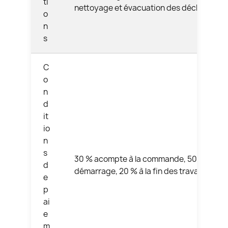
ti
nettoyage et évacuation des déchets
o
n
s
C
o
n
d
it
io
n
s
30 % acompte à la commande, 50 % au
d
démarrage, 20 % à la fin des travaux
e
p
ai
e
m