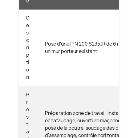
e
D
e
s
c
Pose d'une IPN 200 S235JR de 6 m dans
ri
un mur porteur existant
p
ti
o
n
P
r
e
Préparation zone de travail, installation
s
échafaudage, ouverture maçonnerie,
t
pose de la poutre, soudage des plaques
a
d'assemblage, contrôle horizontalité,