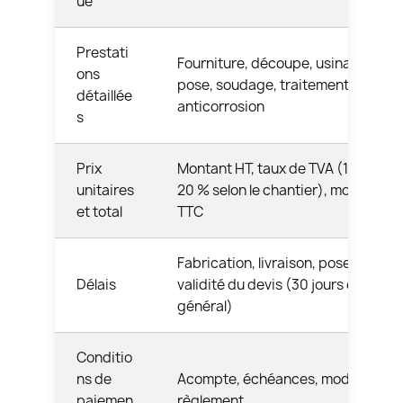
ue
Prestati
Fourniture, découpe, usinage,
ons
pose, soudage, traitement
détaillée
anticorrosion
s
Prix
Montant HT, taux de TVA (10 % ou
unitaires
20 % selon le chantier), montant
et total
TTC
Fabrication, livraison, pose,
Délais
validité du devis (30 jours en
général)
Conditio
ns de
Acompte, échéances, mode de
paiemen
règlement