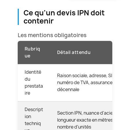
Ce qu'un devis IPN doit
contenir
Les mentions obligatoires
Rubriq
Détail attendu
ue
Identité
Raison sociale, adresse, SIRET,
du
numéro de TVA, assurance
prestata
décennale
ire
Descript
Section IPN, nuance d'acier,
ion
longueur exacte en mètres,
techniq
nombre d'unités