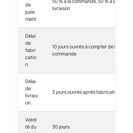
50 % à la commande, 50 % à la
de
livraison
paie
ment
Délai
de
10 jours ouvrés à compter de la
fabri
commande
catio
n
Délai
de
3 jours ouvrés après fabrication
livrais
on
Validi
té du
30 jours