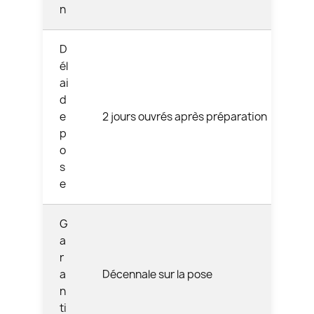
n
D
él
ai
d
e
2 jours ouvrés après préparation
p
o
s
e
G
a
r
a
Décennale sur la pose
n
ti