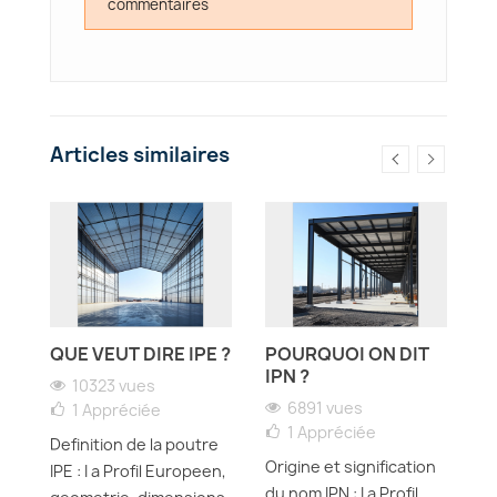
commentaires
Articles similaires
QUE VEUT DIRE IPE ?
POURQUOI ON DIT
Q
N
IPN ?
D
10323 vues
U
6891 vues
1
Appréciée
1
Appréciée
Definition de la poutre
Origine et signification
IPE : I a Profil Europeen,
Di
du nom IPN : I a Profil