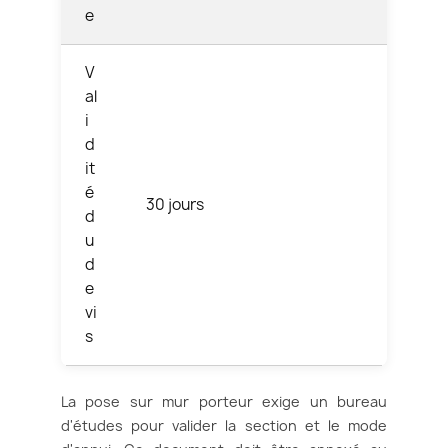
e
V
al
i
d
it
é
30 jours
d
u
d
e
vi
s
La pose sur mur porteur exige un bureau
d'études pour valider la section et le mode