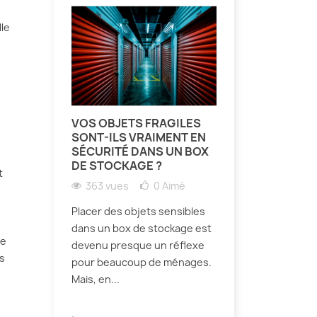
le
VOS OBJETS FRAGILES
SONT-ILS VRAIMENT EN
SÉCURITÉ DANS UN BOX
DE STOCKAGE ?
t
363 vues
0
Aimé
Placer des objets sensibles
dans un box de stockage est
le
devenu presque un réflexe
s
pour beaucoup de ménages.
Mais, en...
.