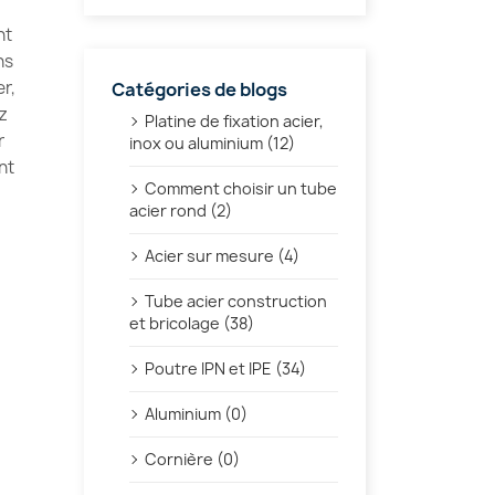
nt
ns
er,
Catégories de blogs
ez
Platine de fixation acier,
r
inox ou aluminium (12)
nt
Comment choisir un tube
acier rond (2)
Acier sur mesure (4)
Tube acier construction
et bricolage (38)
Poutre IPN et IPE (34)
Aluminium (0)
Cornière (0)