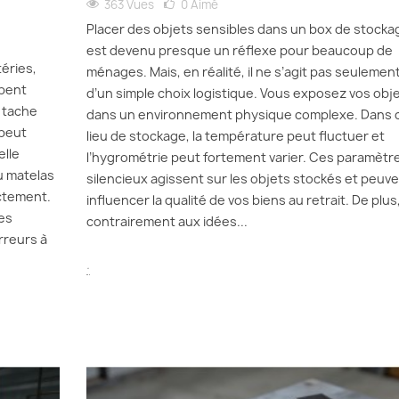
363 Vues
0
Aimé
Placer des objets sensibles dans un box de stocka
est devenu presque un réflexe pour beaucoup de
éries,
ménages. Mais, en réalité, il ne s’agit pas seulemen
ppent
d’un simple choix logistique. Vous exposez vos obj
 tache
dans un environnement physique complexe. Dans 
 peut
lieu de stockage, la température peut fluctuer et
elle
l’hygrométrie peut fortement varier. Ces paramètr
u matelas
silencieux agissent sur les objets stockés et peuv
ectement.
influencer la qualité de vos biens au retrait. De plus
es
contrairement aux idées...
rreurs à
.