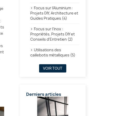
Focus sur l'Aluminium :
ge
Projets DIY, Architecture et
Guides Pratiques (4)
t
ets
Focus sur l'Inox :
ce
Propriétés, Projets DIY et
Conseils d'Entretien (2)
es
Utilisations des
ent
caillebotis métalliques (5)
,
VOIR TOUT
Derniers articles