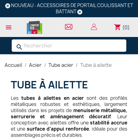
NOUVEAU : ACCESSOIRES DE PORTAIL COULISSANT ET
BATTANT
shopping_cart

(0)
search
Accueil
Acier
Tube acier
Tube à ailette
TUBE À AILETTE
Les
tubes à ailettes en acier
sont des profilés
métalliques robustes et esthétiques, largement
utilisés dans les projets de
menuiserie métallique,
serrurerie et aménagement décoratif
. Leur
conception avec ailettes offre une
stabilité accrue
et une
surface d’appui renforcée
, idéale pour des
assemblages précis et durables.