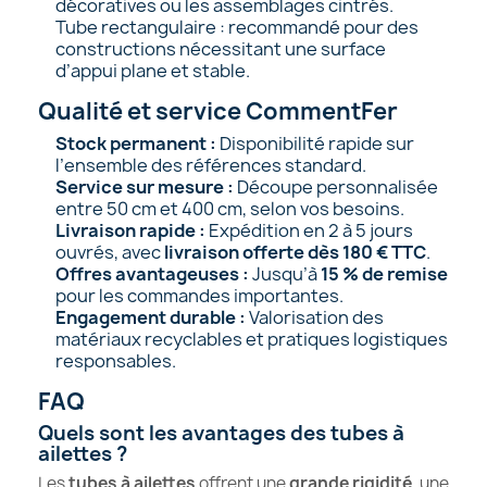
décoratives ou les assemblages cintrés.
Tube rectangulaire
: recommandé pour des
constructions nécessitant une surface
d’appui plane et stable.
Qualité et service CommentFer
Stock permanent :
Disponibilité rapide sur
l’ensemble des références standard.
Service sur mesure :
Découpe personnalisée
entre 50 cm et 400 cm, selon vos besoins.
Livraison rapide :
Expédition en 2 à 5 jours
ouvrés, avec
livraison offerte dès 180 € TTC
.
Offres avantageuses :
Jusqu’à
15 % de remise
pour les commandes importantes.
Engagement durable :
Valorisation des
matériaux recyclables et pratiques logistiques
responsables.
FAQ
Quels sont les avantages des tubes à
ailettes ?
Les
tubes à ailettes
offrent une
grande rigidité
, une