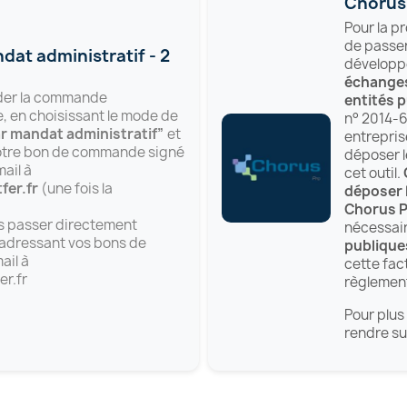
Chorus
Pour la p
de passer 
at administratif - 2
développ
échanges
ider la commande
entités 
e, en choisissant le mode de
n° 2014-6
r mandat administratif”
et
entrepris
otre bon de commande signé
déposer l
ail à
cet outil.
er.fr
(une fois la
déposer l
.
Chorus 
s passer directement
nécessair
dressant vos bons de
publiques
il à
cette fac
r.fr
règlemen
Pour plus
rendre su