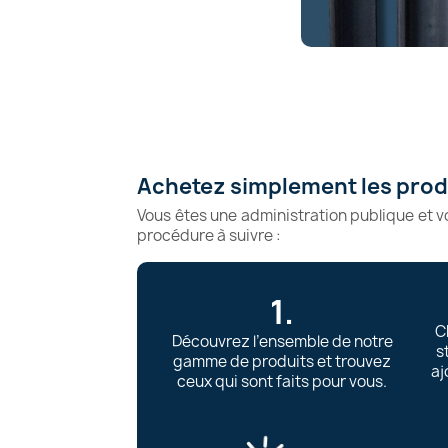
Achetez simplement les pro
Vous êtes une administration publique et 
procédure à suivre :
1.
C
Découvrez l’ensemble de notre
s
gamme de produits et trouvez
aj
ceux qui sont faits pour vous.