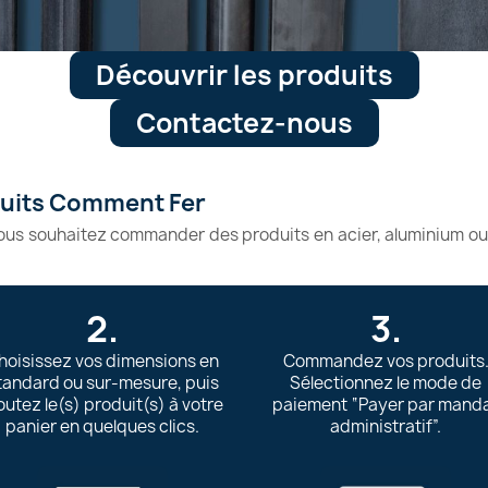
Découvrir les produits
Contactez-nous
duits Comment Fer
vous souhaitez commander des produits en acier, aluminium o
2.
3.
hoisissez vos dimensions en
Commandez vos produits
tandard ou sur-mesure, puis
Sélectionnez le mode de
outez le(s) produit(s) à votre
paiement “Payer par mand
panier en quelques clics.
administratif”.