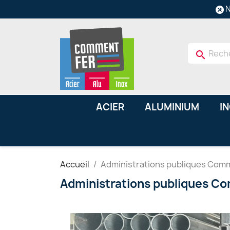
N
search
ACIER
ALUMINIUM
I
Accueil
Administrations publiques Com
Administrations publiques C