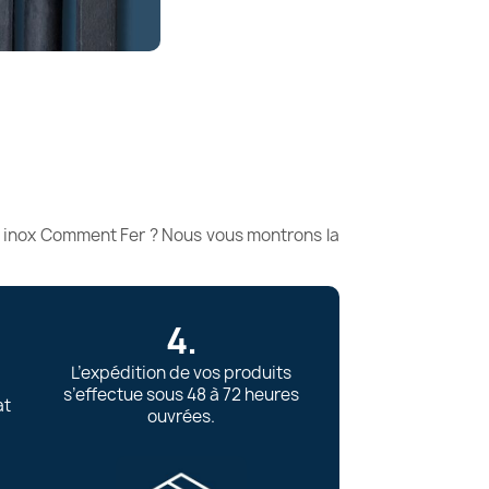
u inox Comment Fer ? Nous vous montrons la
4.
.
L’expédition de vos produits
s’effectue sous 48 à 72 heures
at
ouvrées.