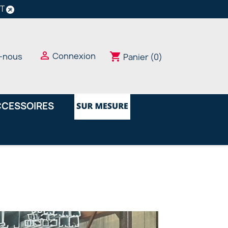
NT

Connexion
shopping_cart
-nous
Panier
(0)
CESSOIRES