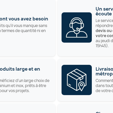
Un serv
écoute
nt vous avez besoin
Le servic
répondre
ts qu’il vous manque sans
devis ou
 termes de quantité ni en
votre c
au jeudi 
15h45).
duits large et en
Livrais
métropo
éficiez d’un large choix de
Comment F
inium et inox, prêts à être
dans tout
our vos projets.
de votre 