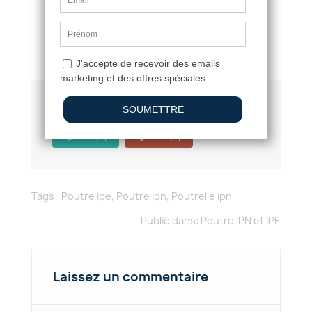
Quelle poutre IPN pour 6 m
Propriétés des poutres IPN en acier
Cet article vous a-t-il été utile?
Oui
(0)
Non
(0)
Tags :
Poutre ipe
,
Poutre ipn
,
Poutrelle ipn
Publié dans:
Poutre IPN et IPE
Laissez un commentaire