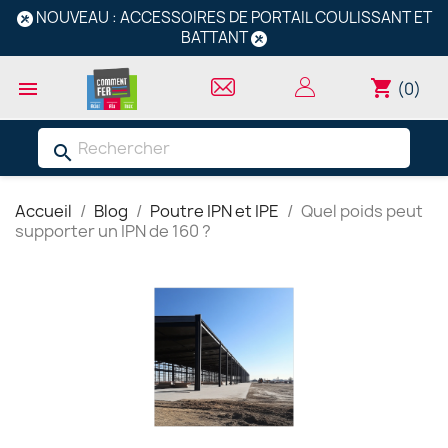
NOUVEAU : ACCESSOIRES DE PORTAIL COULISSANT ET
BATTANT
shopping_cart

(0)
search
Accueil
Blog
Poutre IPN et IPE
Quel poids peut
supporter un IPN de 160 ?