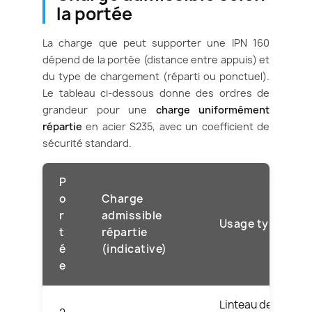
la portée
La charge que peut supporter une IPN 160
dépend de la portée (distance entre appuis) et
du type de chargement (réparti ou ponctuel).
Le tableau ci-dessous donne des ordres de
grandeur pour une
charge uniformément
répartie
en acier S235, avec un coefficient de
sécurité standard.
P
o
Charge
r
admissible
Usage type
t
répartie
é
(indicative)
e
Linteau de