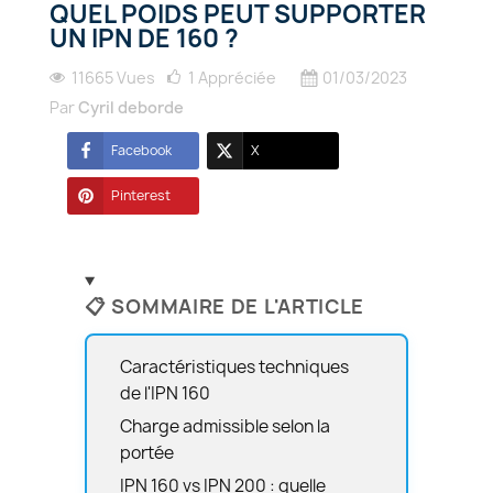
QUEL POIDS PEUT SUPPORTER
UN IPN DE 160 ?
11665 Vues
1
Appréciée
01/03/2023
Par
Cyril deborde
Facebook
X
Pinterest
📋 SOMMAIRE DE L'ARTICLE
Caractéristiques techniques
de l'IPN 160
Charge admissible selon la
portée
IPN 160 vs IPN 200 : quelle