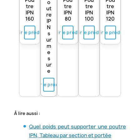
Pou
Pou
Pou
Pou
o
tre
tre
tre
tre
ut
IPN
IPN
IPN
IPN
re
160
80
100
120
IP
N
Voir le produit
Voir le produit
Voir le produit
Voir le produit
s
ur
m
e
s
ur
e
Voir le produit
À lire aussi :
Quel poids peut supporter une poutre
IPN, Tableau par section et portée