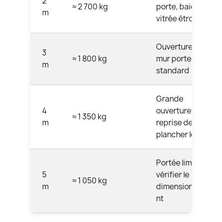
2
≈ 2 700 kg
porte, baie
m
vitrée étroite
Ouverture salon,
3
≈ 1 800 kg
mur porteur
m
standard
Grande
4
ouverture,
≈ 1 350 kg
m
reprise de
plancher léger
Portée limite,
5
vérifier le
≈ 1 050 kg
m
dimensionneme
nt