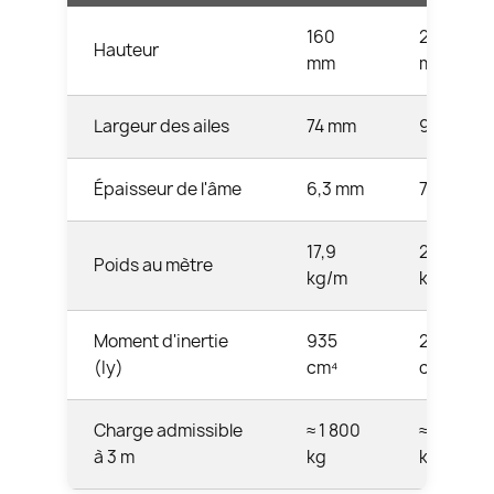
160
200
Hauteur
mm
mm
Largeur des ailes
74 mm
90 mm
Épaisseur de l'âme
6,3 mm
7,5 mm
17,9
26,2
Poids au mètre
kg/m
kg/m
Moment d'inertie
935
2 140
(Iy)
cm⁴
cm⁴
Charge admissible
≈ 1 800
≈ 3 300
à 3 m
kg
kg