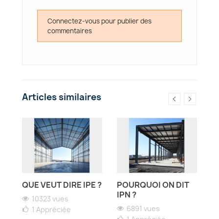
Connectez-vous pour publier des
commentaires
Articles similaires
QUE VEUT DIRE IPE ?
POURQUOI ON DIT
Q
IPN ?
D
10323 vues
N
U
6891 vues
1
Appréciée