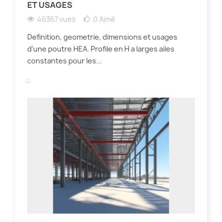
ET USAGES
46367 vues
0
Aimé
Definition, geometrie, dimensions et usages
d'une poutre HEA. Profile en H a larges ailes
constantes pour les...
.