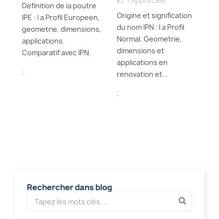
1
Appréciée
Definition de la poutre
Origine et signification
IPE : I a Profil Europeen,
Di
du nom IPN : I a Profil
geometrie, dimensions,
pr
Normal. Geometrie,
applications.
p
dimensions et
Comparatif avec IPN.
ne
en
applications en
.
renovation et...
.
.
Rechercher dans blog