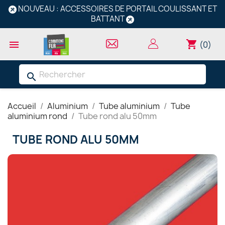
NOUVEAU : ACCESSOIRES DE PORTAIL COULISSANT ET
BATTANT
shopping_cart

(0)
search
Accueil
Aluminium
Tube aluminium
Tube
aluminium rond
Tube rond alu 50mm
TUBE ROND ALU 50MM