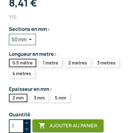
8,41 €
TTC
Sections en mm :
Longueur en metre :
0.5 mètre
1 metre
2 metres
3 metres
4 metres
Epaisseur en mm :
2 mm
3 mm
5 mm
Quantité

AJOUTER AU PANIER