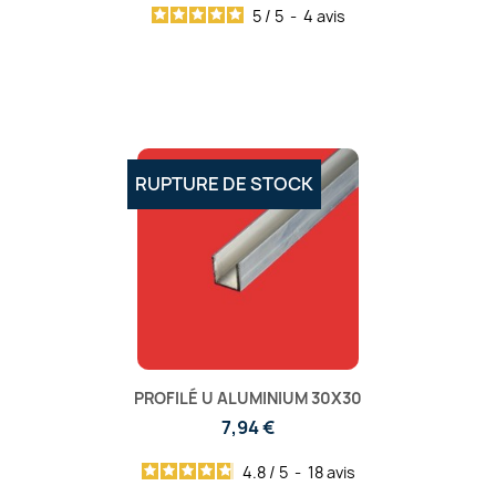
5
/
5
-
4
avis
RUPTURE DE STOCK
PROFILÉ U ALUMINIUM 30X30
7,94 €
4.8
/
5
-
18
avis