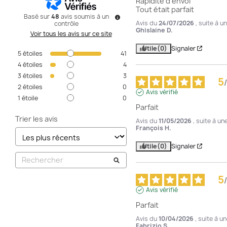
Rapidité d’envoi 

Tout était parfait
Basé sur
48
avis soumis à un
Avis du
24/07/2026
, suite à 
contrôle
Ghislaine D.
Voir tous les avis sur ce site
Utile
(0)
Signaler
5
étoiles
41
4
étoiles
4
3
étoiles
3
5
/
2
étoiles
0
Avis vérifié
1
étoile
0
Parfait
Trier les avis
Avis du
11/05/2026
, suite à u
François H.
Utile
(0)
Signaler
5
/
Avis vérifié
Parfait
Avis du
10/04/2026
, suite à 
Fabrizio S.