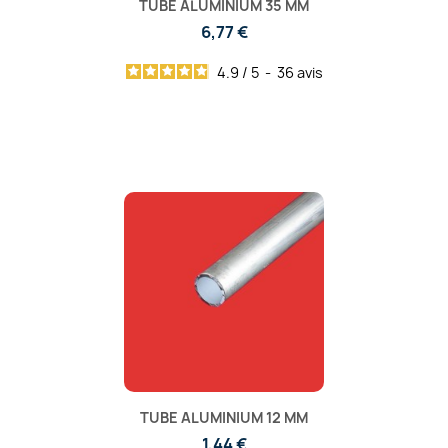
TUBE ALUMINIUM 35 MM
6,77 €
4.9
/
5
-
36
avis
TUBE ALUMINIUM 12 MM
1,44 €