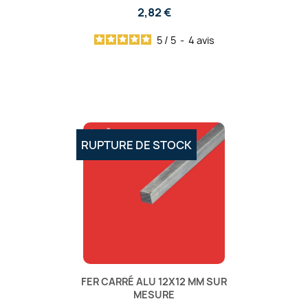
2,82 €
5
/
5
-
4
avis
RUPTURE DE STOCK
FER CARRÉ ALU 12X12 MM SUR
MESURE