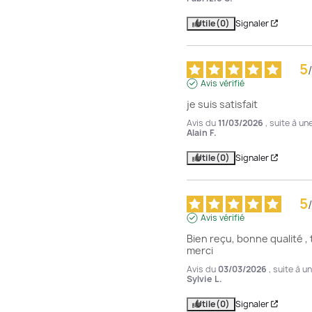
Utile
(0)
Signaler
5
/
Avis vérifié
je suis satisfait
Avis du
11/03/2026
, suite à u
Alain F.
Utile
(0)
Signaler
5
/
Avis vérifié
Bien reçu, bonne qualité , 
merci
Avis du
03/03/2026
, suite à 
Sylvie L.
Utile
(0)
Signaler