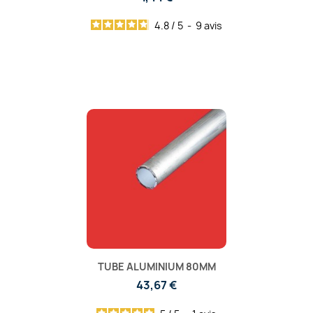
4.8
/
5
-
9
avis
TUBE ALUMINIUM 80MM
43,67 €