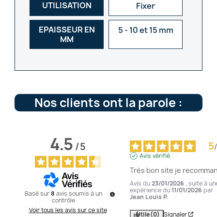
UTILISATION
Fixer
EPAISSEUR EN
5 - 10 et 15 mm
MM
Nos clients ont la parole :
4.5
5
/
5
/
Avis vérifié
Très bon site je recomma
Avis du
23/01/2026
, suite à un
expérience du
11/01/2026
par
Basé sur
8
avis soumis à un
Jean Louis P.
contrôle
Voir tous les avis sur ce site
Utile
(0)
Signaler