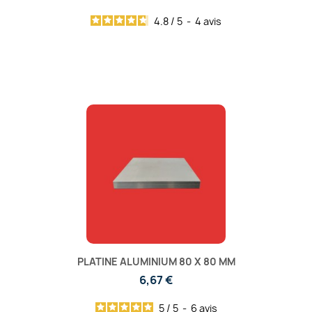
4.8
/
5
-
4
avis
PLATINE ALUMINIUM 80 X 80 MM
6,67 €
5
/
5
-
6
avis