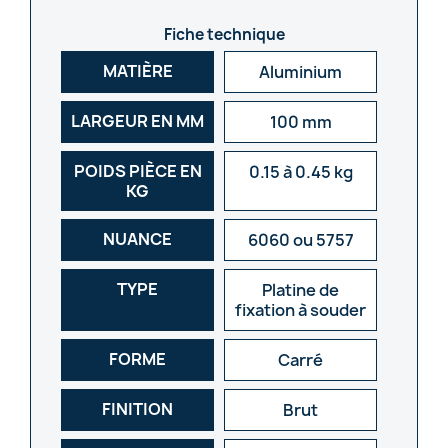
Fiche technique
MATIÈRE
Aluminium
LARGEUR EN MM
100 mm
POIDS PIÈCE EN
0.15 à 0.45 kg
KG
NUANCE
6060 ou 5757
TYPE
Platine de
fixation à souder
FORME
Carré
FINITION
Brut