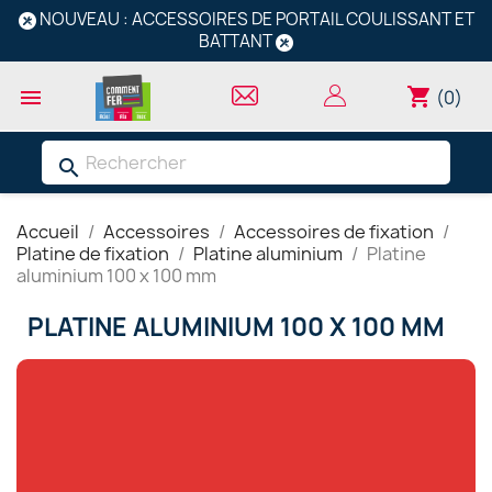
NOUVEAU : ACCESSOIRES DE PORTAIL COULISSANT ET
BATTANT
shopping_cart

(0)
search
Accueil
Accessoires
Accessoires de fixation
Platine de fixation
Platine aluminium
Platine
aluminium 100 x 100 mm
PLATINE ALUMINIUM 100 X 100 MM