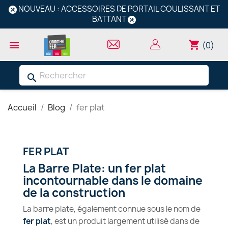
NOUVEAU : ACCESSOIRES DE PORTAIL COULISSANT ET
BATTANT
shopping_cart

(0)
search
Accueil
Blog
fer plat
FER PLAT
La Barre Plate: un fer plat
incontournable dans le domaine
de la construction
La barre plate, également connue sous le nom de
fer plat
, est un produit largement utilisé dans de