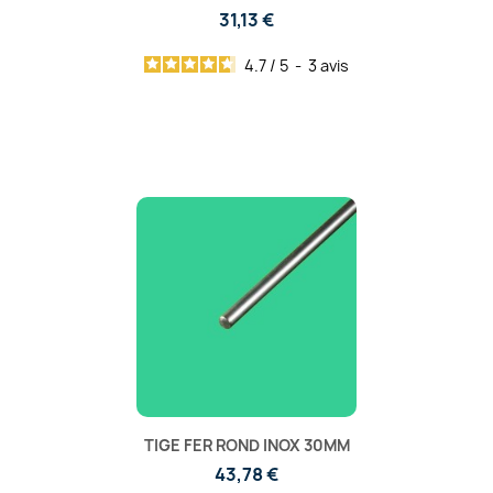
31,13 €
4.7
/
5
-
3
avis
TIGE FER ROND INOX 30MM
43,78 €