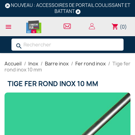
NOUVEAU : ACCESSOIRES DE PORTAIL COULISSANT ET
BATTANT
shopping_cart

(0)
search
Accueil
Inox
Barre inox
Fer rond inox
Tige fer
rond inox 10 mm
TIGE FER ROND INOX 10 MM