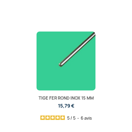
TIGE FER ROND INOX 15 MM
15,79 €
5
/
5
-
6
avis