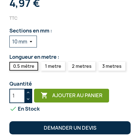
4,97 €
TTC
Sections en mm :
Longueur en metre :
0.5 mètre
1 metre
2 metres
3 metres
Quantité

AJOUTER AU PANIER

En Stock
DEMANDER UN DEVIS