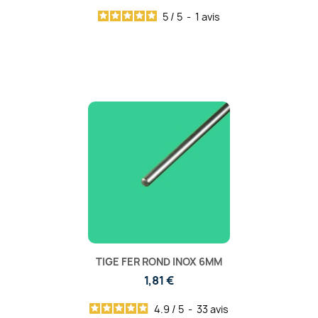
5
/
5
-
1
avis
TIGE FER ROND INOX 6MM
1,81 €
4.9
/
5
-
33
avis