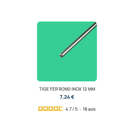
TIGE FER ROND INOX 12 MM
7,24 €
4.7
/
5
-
18
avis