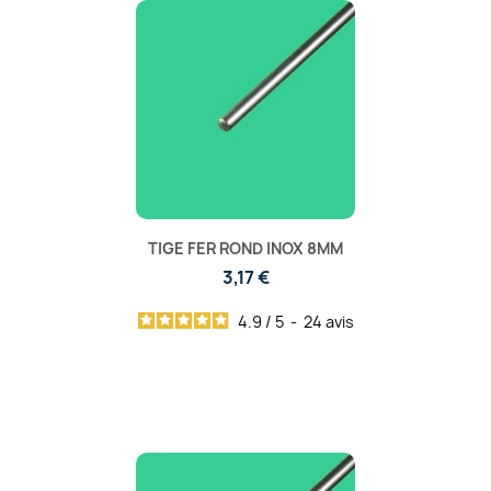
TIGE FER ROND INOX 8MM
3,17 €
4.9
/
5
-
24
avis