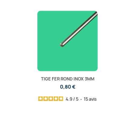
TIGE FER ROND INOX 3MM
0,80 €
4.9
/
5
-
15
avis