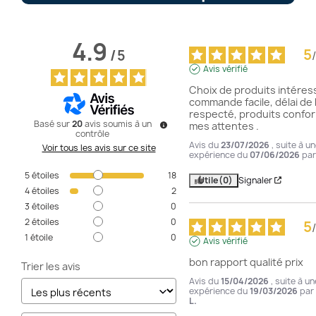
4.9
5
/
5
/
Avis vérifié
Choix de produits intéress
commande facile, délai de l
respecté, produits confor
Basé sur
20
avis soumis à un
mes attentes .
contrôle
Avis du
23/07/2026
, suite à u
Voir tous les avis sur ce site
expérience du
07/06/2026
pa
5
étoiles
18
Utile
(0)
Signaler
4
étoiles
2
3
étoiles
0
2
étoiles
0
5
/
1
étoile
0
Avis vérifié
bon rapport qualité prix
Trier les avis
Avis du
15/04/2026
, suite à un
expérience du
19/03/2026
par
L.