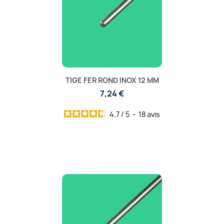
TIGE FER ROND INOX 12 MM
7,24 €
4.7
/
5
-
18
avis