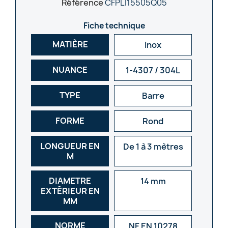
Référence
CFPLI15505Q05
Fiche technique
MATIÈRE
Inox
NUANCE
1-4307 / 304L
TYPE
Barre
FORME
Rond
LONGUEUR EN
De 1 à 3 mètres
M
DIAMETRE
14 mm
EXTÉRIEUR EN
MM
NORME
NF EN 10278