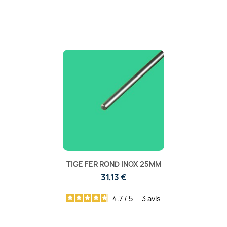
TIGE FER ROND INOX 25MM
31,13 €
4.7
/
5
-
3
avis