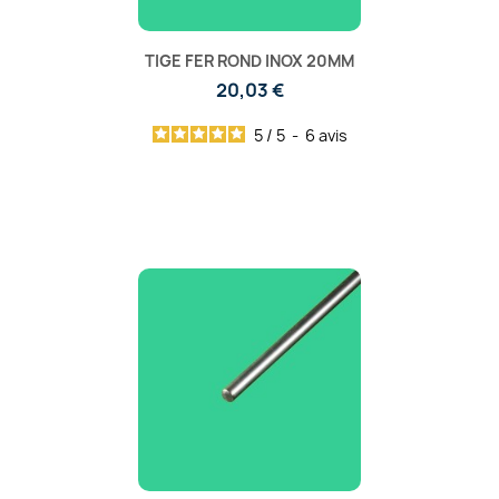
TIGE FER ROND INOX 20MM
20,03 €
5
/
5
-
6
avis