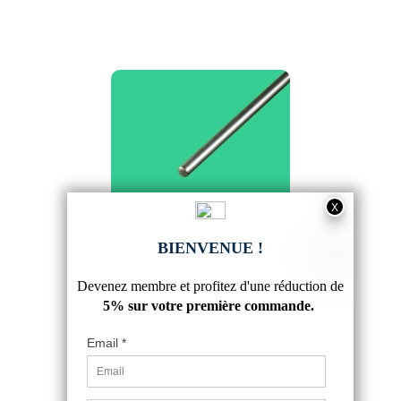
TIGE FER ROND INOX 8MM
3,17 €
4.9
/
5
-
24
avis