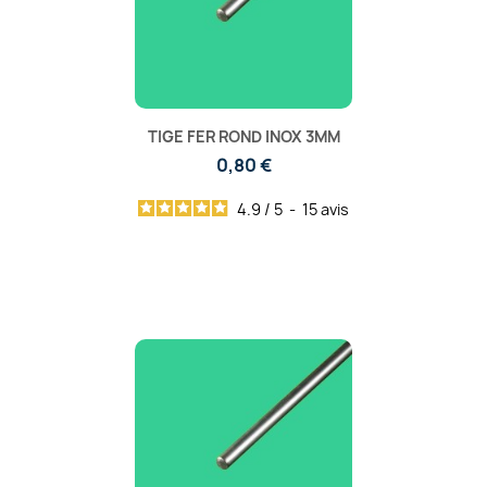
TIGE FER ROND INOX 3MM
0,80 €
4.9
/
5
-
15
avis