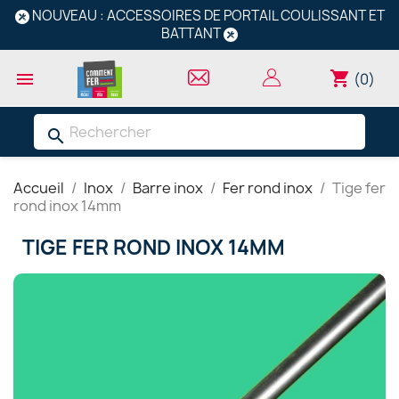
NOUVEAU : ACCESSOIRES DE PORTAIL COULISSANT ET
BATTANT
shopping_cart

(0)
search
Accueil
Inox
Barre inox
Fer rond inox
Tige fer
rond inox 14mm
TIGE FER ROND INOX 14MM