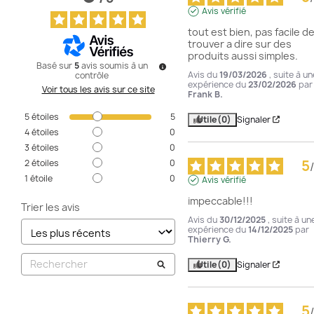
Avis vérifié
tout est bien, pas facile de
trouver a dire sur des 
produits aussi simples.
Basé sur
5
avis soumis à un
Avis du
19/03/2026
, suite à un
contrôle
expérience du
23/02/2026
par
Voir tous les avis sur ce site
Frank B.
5
étoiles
5
Utile
(0)
Signaler
4
étoiles
0
3
étoiles
0
5
2
étoiles
0
/
1
étoile
0
Avis vérifié
impeccable!!!
Trier les avis
Avis du
30/12/2025
, suite à un
expérience du
14/12/2025
par
Thierry G.
Utile
(0)
Signaler
5
/