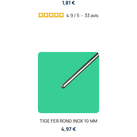
1,81 €
4.9
/
5
-
33
avis
TIGE FER ROND INOX 10 MM
4,97 €