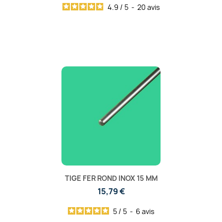
4.9
/
5
-
20
avis
TIGE FER ROND INOX 15 MM
15,79 €
5
/
5
-
6
avis