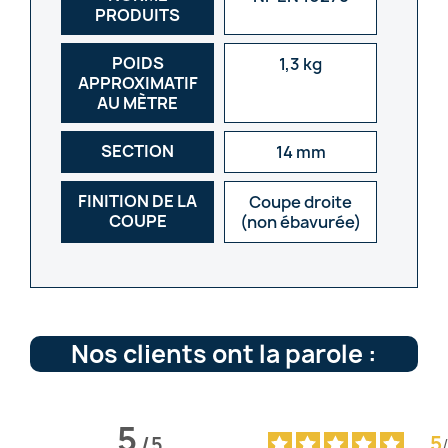
PRODUITS
POIDS
1,3 kg
APPROXIMATIF
AU MÈTRE
SECTION
14 mm
FINITION DE LA
Coupe droite
COUPE
(non ébavurée)
Nos clients ont la parole :
5
5
/
5
/