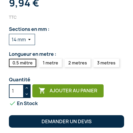
9,94 €
TTC
Sections en mm :
Longueur en metre :
0.5 mètre
1 metre
2 metres
3 metres
Quantité

AJOUTER AU PANIER

En Stock
DEMANDER UN DEVIS