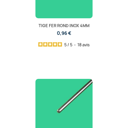
TIGE FER ROND INOX 4MM
0,96 €
5
/
5
-
18
avis