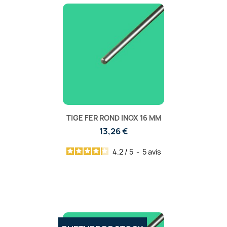
TIGE FER ROND INOX 16 MM
13,26 €
4.2
/
5
-
5
avis