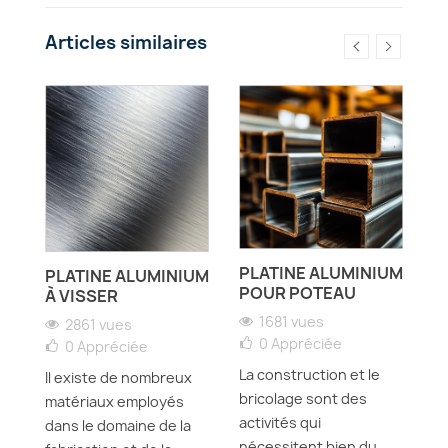
Articles similaires
J
D
N
F
PLATINE ALUMINIUM
PLATINE ALUMINIUM
R
POUR POTEAU
À VISSER
1681 vues
2861 vues
0
Appréciée
L'
0
Appréciée
es
du
La construction et le
Il existe de nombreux
do
bricolage sont des
matériaux employés
fi
activités qui
dans le domaine de la
ca
nécessitent bien du