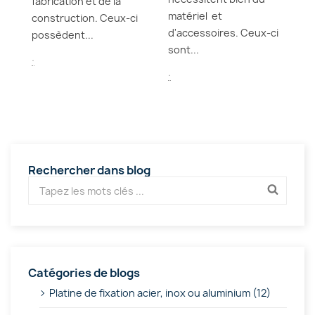
fabrication et de la
s,
à..
matériel et
construction. Ceux-ci
d'accessoires. Ceux-ci
.
possèdent...
sont...
.
.
Rechercher dans blog
Catégories de blogs
Platine de fixation acier, inox ou aluminium (12)