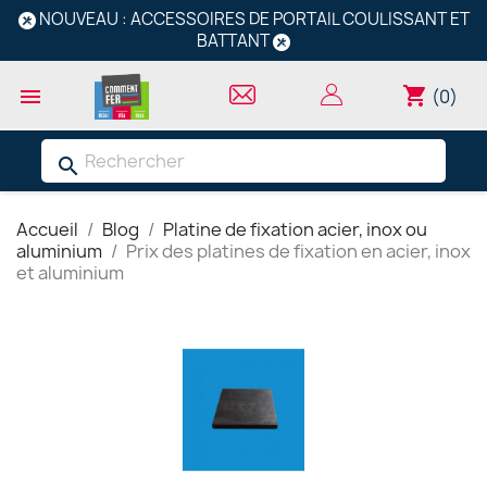
NOUVEAU : ACCESSOIRES DE PORTAIL COULISSANT ET
BATTANT
shopping_cart

(0)
search
Accueil
Blog
Platine de fixation acier, inox ou
aluminium
Prix des platines de fixation en acier, inox
et aluminium