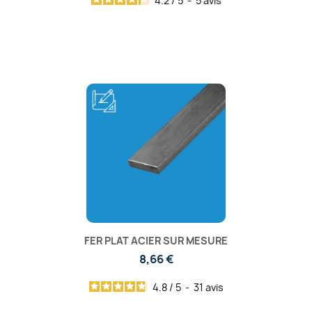
4.2
/
5
-
5
avis
FER PLAT ACIER SUR MESURE
8,66 €
4.8
/
5
-
31
avis