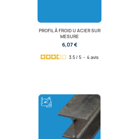
PROFIL À FROID U ACIER SUR
MESURE
6,07 €
3.5
/
5
-
4
avis