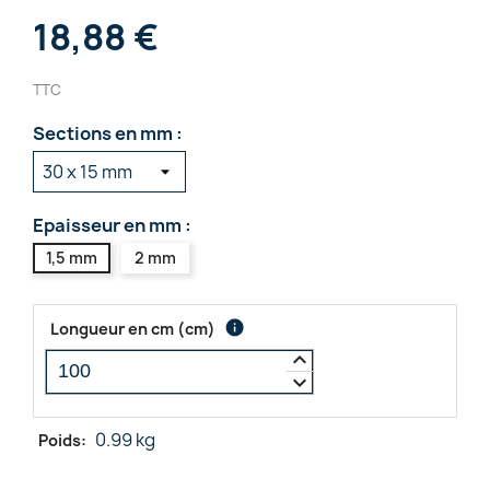
18,88 €
TTC
Sections en mm :
Epaisseur en mm :
1,5 mm
2 mm
info
Longueur en cm
(
cm
)
keyboard_arrow_up
keyboard_arrow_down
0.99 kg
Poids: