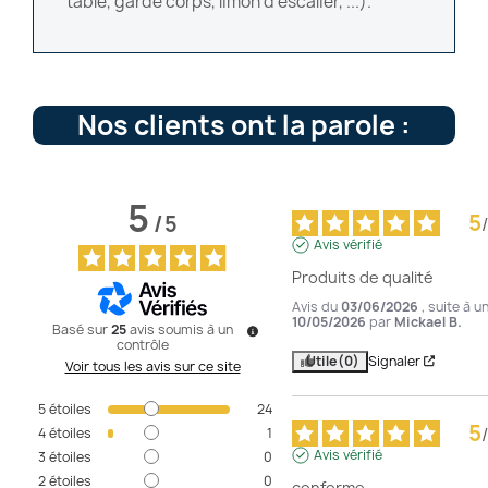
table, garde corps, limon d'escalier, ...).
Nos clients ont la parole :
5
5
/
5
/
Avis vérifié
Produits de qualité
Avis du
03/06/2026
, suite à 
10/05/2026
par
Mickael B.
Basé sur
25
avis soumis à un
contrôle
Utile
(0)
Signaler
Voir tous les avis sur ce site
5
étoiles
24
5
/
4
étoiles
1
Avis vérifié
3
étoiles
0
2
étoiles
0
conforme