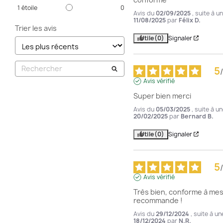
1
étoile
0
Avis du
02/09/2025
, suite à 
11/08/2025
par
Félix D.
Trier les avis
Utile
(0)
Signaler
5
/
Avis vérifié
Super bien merci
Avis du
05/03/2025
, suite à u
20/02/2025
par
Bernard B.
Utile
(0)
Signaler
5
/
Avis vérifié
Très bien, conforme à mes 
recommande !
Avis du
29/12/2024
, suite à u
18/12/2024
par
N.R.