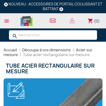
NOUVEAU : ACCESSOIRES DE PORTAIL COULISSANT ET
BATTANT
shopping_cart

(0)
search
Accueil
Découpe à vos dimensions
Acier sur
mesure
Tube acier rectangulaire sur mesure
TUBE ACIER RECTANGULAIRE SUR
MESURE