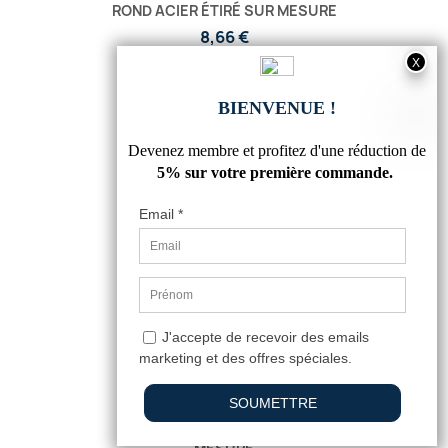
ROND ACIER ÉTIRÉ SUR MESURE
8,66 €
5
/
5
-
6
avis
TUBE A AILES EN ACIER L SUR