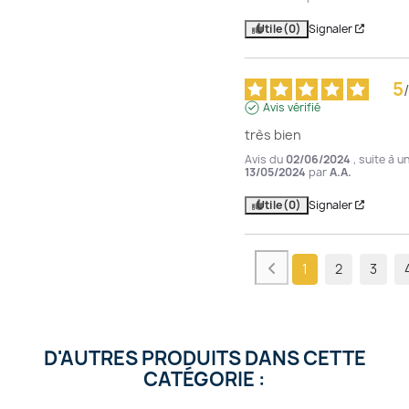
Utile
(0)
Signaler
5
/
Avis vérifié
très bien
Avis du
02/06/2024
, suite à 
13/05/2024
par
A.A.
Utile
(0)
Signaler
1
2
3
D'AUTRES PRODUITS DANS CETTE
CATÉGORIE :