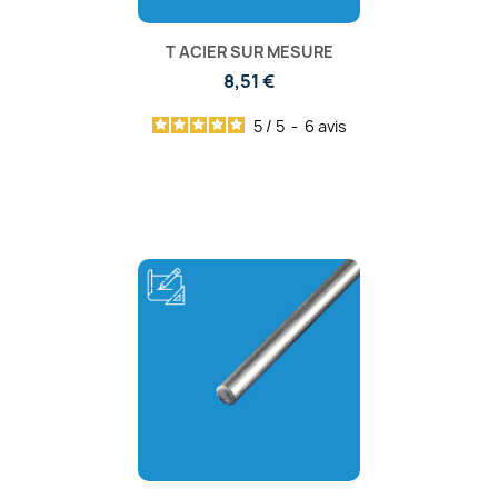
T ACIER SUR MESURE
8,51 €
5
/
5
-
6
avis