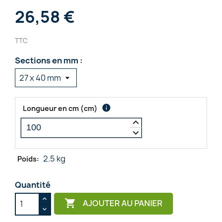
26,58 €
TTC
Sections en mm :
info
Longueur en cm
(
cm
)
keyboard_arrow_up
keyboard_arrow_down
2.5 kg
Poids:
Quantité

AJOUTER AU PANIER