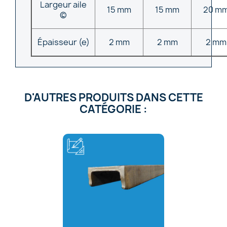
Largeur aile
15 mm
15 mm
20 m
(c)
Épaisseur (e)
2 mm
2 mm
2 mm
D'AUTRES PRODUITS DANS CETTE
CATÉGORIE :