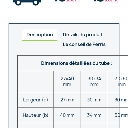
Description
Détails du produit
Le conseil de Ferris
Dimensions détaillées du tube :
27x40
30x34
30x5
mm
mm
mm
Largeur (a)
27 mm
30 mm
30 m
Hauteur (b)
40 mm
34 mm
50 m