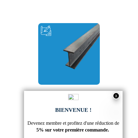
POUTRE IPE SUR MESURE
33,22 €
5
/
5
-
10
avis