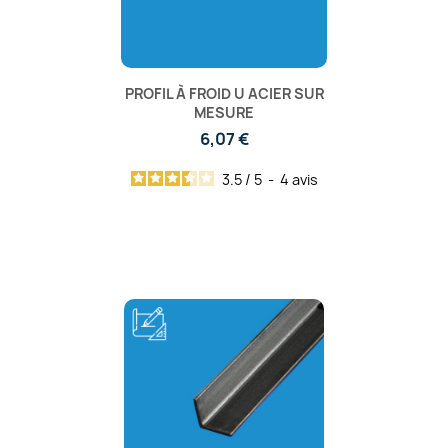
PROFIL À FROID U ACIER SUR
MESURE
6,07 €
3.5
/
5
-
4
avis