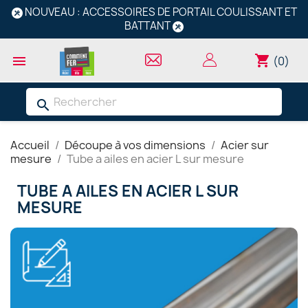
NOUVEAU : ACCESSOIRES DE PORTAIL COULISSANT ET
BATTANT
shopping_cart

(0)
search
Accueil
Découpe à vos dimensions
Acier sur
mesure
Tube a ailes en acier L sur mesure
TUBE A AILES EN ACIER L SUR
MESURE