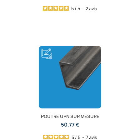
5
/
5
-
2
avis
POUTRE UPN SUR MESURE
50,77 €
5
/
5
-
7
avis