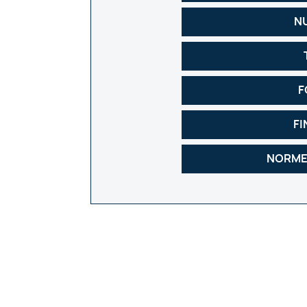
N
F
FI
NORME