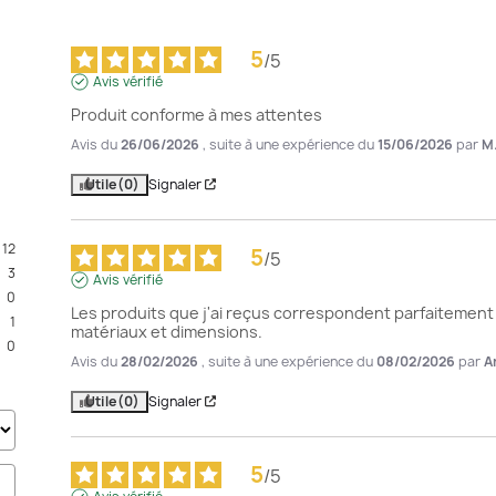
5
/
5
Avis vérifié
Produit conforme à mes attentes
Avis du
26/06/2026
, suite à une expérience du
15/06/2026
par
M
Utile
(0)
Signaler
12
5
/
5
3
Avis vérifié
0
Les produits que j'ai reçus correspondent parfaitement 
1
matériaux et dimensions.
0
Avis du
28/02/2026
, suite à une expérience du
08/02/2026
par
A
Utile
(0)
Signaler
5
/
5