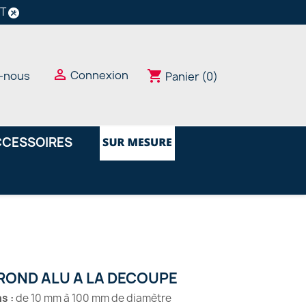
NT

Connexion
shopping_cart
-nous
Panier
(0)
CESSOIRES
ROND ALU A LA DECOUPE
ns
:
de 10 mm à 100 mm de diamètre