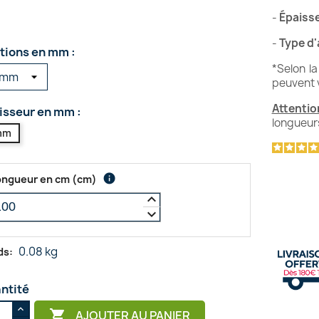
-
Épaiss
-
Type d
tions en mm :
*Selon la
peuvent 
Attentio
isseur en mm :
longueurs
mm
info
ongueur en cm
(
cm
)
keyboard_arrow_up
keyboard_arrow_down
0.08 kg
ds:
ntité

AJOUTER AU PANIER