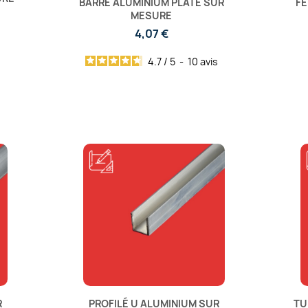
BARRE ALUMINIUM PLATE SUR
FE
MESURE
4,07 €
4.7
/
5
-
10
avis
R
PROFILÉ U ALUMINIUM SUR
TU