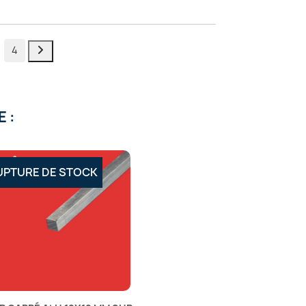
4
 :
UPTURE DE STOCK