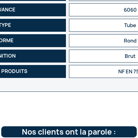
UANCE
6060
TYPE
Tube
ORME
Rond
NITION
Brut
 PRODUITS
NF EN 7
Nos clients ont la parole :