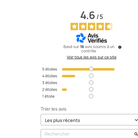
4.6
/
5
Basé sur
16
avis soumis à un
contrôle
Voir tous les avis sur ce site
5
étoiles
4
étoiles
3
étoiles
2
étoiles
1
étoile
Trier les avis