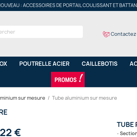
OUVEAU : ACCESSOIRES DE PORTAIL COULISSANT ET BATTA
Contactez
NOX
POUTRELLE ACIER
CAILLEBOTIS
AC
uminium sur mesure
Tube aluminium sur mesure
RE
TUBE 
,22 €
-
Sectio