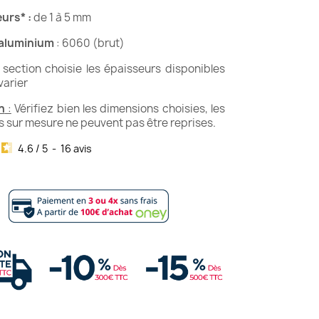
eurs*
:
de 1 à 5 mm
'aluminium
: 6060 (brut)
 section choisie les épaisseurs disponibles
varier
n
:
Vérifiez bien les dimensions choisies, les
 sur mesure ne peuvent pas être reprises.
4.6
/
5
-
16
avis