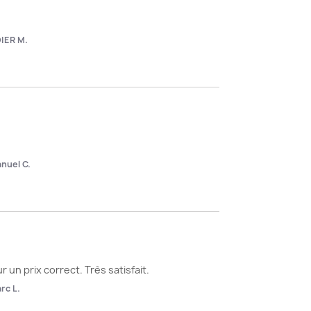
DIER M.
nuel C.
 un prix correct. Très satisfait.
rc L.