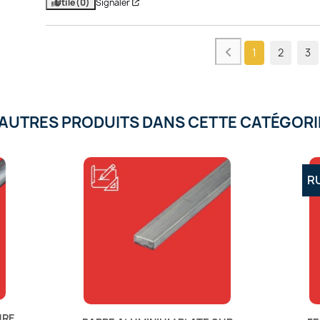
Utile
(0)
Signaler
1
2
3
'AUTRES PRODUITS DANS CETTE CATÉGORIE
R
URE