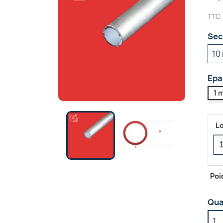
TTC
Sec
Epa
1 
L
Poi
Qua