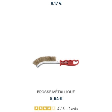
8,17 €
BROSSE MÉTALLIQUE
5,64 €
4
/
5
-
1
avis