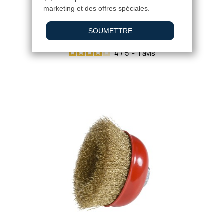
BROSSE COUPE SUR TIGE Ø 75 MM
9,98 €
4
/
5
-
1
avis