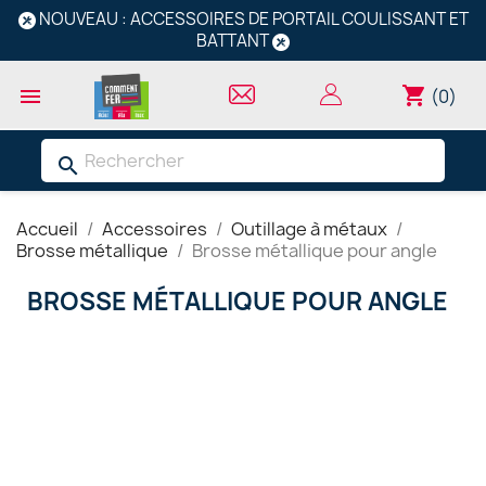
NOUVEAU : ACCESSOIRES DE PORTAIL COULISSANT ET
BATTANT
shopping_cart

(0)
search
Accueil
Accessoires
Outillage à métaux
Brosse métallique
Brosse métallique pour angle
BROSSE MÉTALLIQUE POUR ANGLE