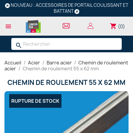
NOUVEAU : ACCESSOIRES DE PORTAIL COULISSANT ET
BATTANT
shopping_cart

(0)
search
Accueil
Acier
Barre acier
Chemin de roulement
acier
Chemin de roulement 55 x 62 mm
CHEMIN DE ROULEMENT 55 X 62 MM
RUPTURE DE STOCK