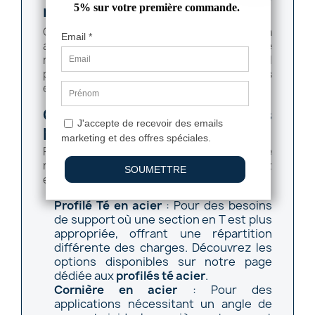
résistant à la corrosion ?
Oui, ce chemin de roulement est fabriqué en
acier galvanisé, ce qui lui confère une
résistance accrue à la corrosion. Cela le rend
particulièrement adapté aux environnements
extérieurs ou exposés à l'humidité.
Comparaison avec d'autres
produits
Pour des alternatives à ce chemin de
roulement de 55 x 62 mm, vous pourriez
envisager :
Profilé Té en acier
: Pour des besoins
de support où une section en T est plus
appropriée, offrant une répartition
différente des charges. Découvrez les
options disponibles sur notre page
dédiée aux
profilés té acier
.
Cornière en acier
: Pour des
applications nécessitant un angle de