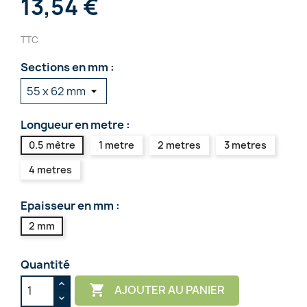
13,54 €
TTC
Sections en mm :
Longueur en metre :
0.5 mètre
1 metre
2 metres
3 metres
4 metres
Epaisseur en mm :
2 mm
Quantité

AJOUTER AU PANIER