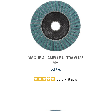
DISQUE À LAMELLE ULTRA Ø 125
MM
5,17 €
5
/
5
-
8
avis