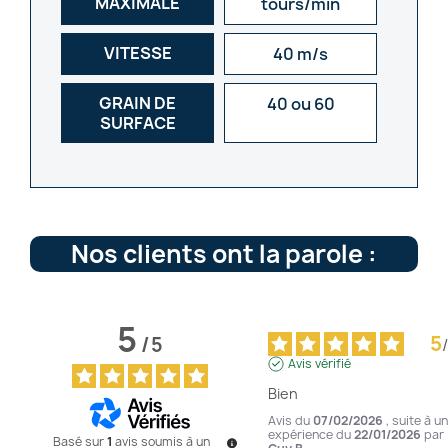
MAXIMALE
tours/min
VITESSE
40 m/s
GRAIN DE
40 ou 60
SURFACE
Nos clients ont la parole :
5
5
/
5
/
Avis vérifié
Bien
Avis du
07/02/2026
, suite à u
expérience du
22/01/2026
par
Basé sur
1
avis soumis à un