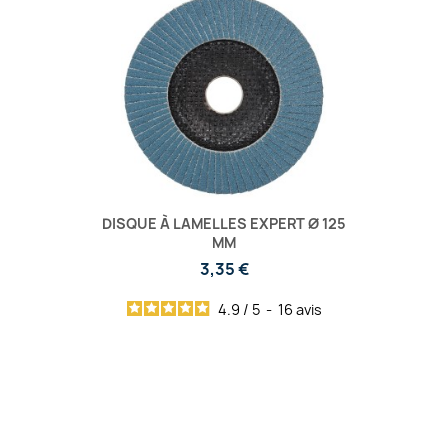
DISQUE À LAMELLES EXPERT Ø 125
MM
3,35 €
4.9
/
5
-
16
avis