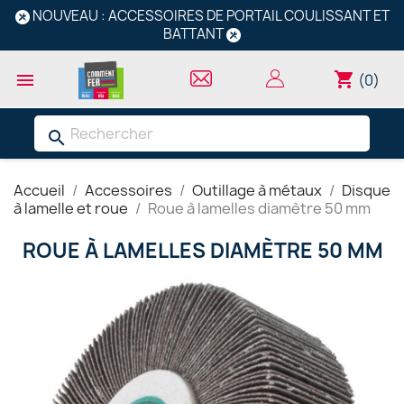
NOUVEAU : ACCESSOIRES DE PORTAIL COULISSANT ET
BATTANT
shopping_cart

(0)
search
Accueil
Accessoires
Outillage à métaux
Disque
à lamelle et roue
Roue à lamelles diamètre 50 mm
ROUE À LAMELLES DIAMÈTRE 50 MM