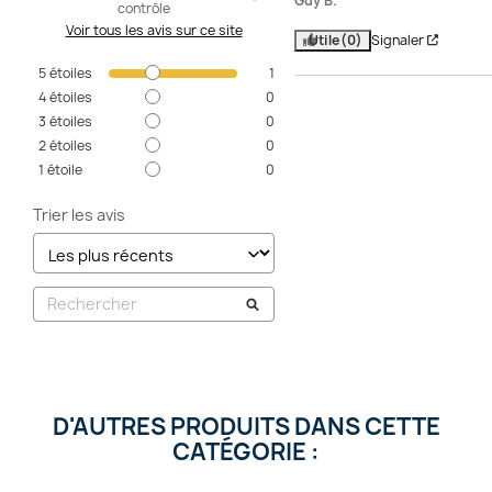
Guy B.
contrôle
Voir tous les avis sur ce site
Utile
(0)
Signaler
5
étoiles
1
4
étoiles
0
3
étoiles
0
2
étoiles
0
1
étoile
0
Trier les avis
D'AUTRES PRODUITS DANS CETTE
CATÉGORIE :