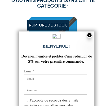
D'AUTRES PRODUITS DANS CETTE
CATÉGORIE :
RUPTURE DE STOCK
CARRÉ ACIER LAMINÉ 25X25
11,20 €
5
/
5
-
6
avis