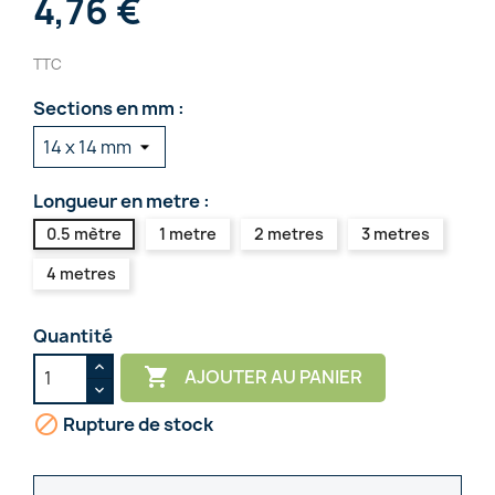
4,76 €
TTC
Sections en mm :
Longueur en metre :
0.5 mètre
1 metre
2 metres
3 metres
4 metres
Quantité

AJOUTER AU PANIER

Rupture de stock