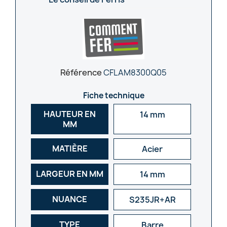
Référence
CFLAM8300Q05
Fiche technique
HAUTEUR EN
14 mm
MM
MATIÈRE
Acier
LARGEUR EN MM
14 mm
NUANCE
S235JR+AR
TYPE
Barre