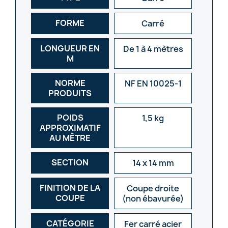
FORME
Carré
LONGUEUR EN
De 1 à 4 mètres
M
NORME
NF EN 10025-1
PRODUITS
POIDS
1,5 kg
APPROXIMATIF
AU MÈTRE
SECTION
14 x 14 mm
FINITION DE LA
Coupe droite
COUPE
(non ébavurée)
CATÉGORIE
Fer carré acier