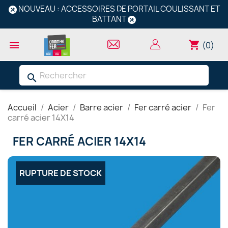
NOUVEAU : ACCESSOIRES DE PORTAIL COULISSANT ET
BATTANT
shopping_cart

(0)
search
Accueil
Acier
Barre acier
Fer carré acier
Fer
carré acier 14X14
FER CARRÉ ACIER 14X14
RUPTURE DE STOCK