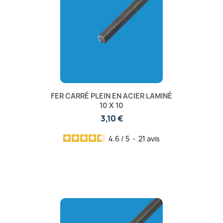
FER CARRÉ PLEIN EN ACIER LAMINÉ
10 X 10
3,10 €
4.6
/
5
-
21
avis