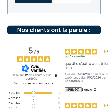
Nos clients ont la parole :
5
5
/
5
/
Avis vérifié
que dire d'autre c'est très 
bien
Avis du
03/03/2026
, suite à u
Basé sur
12
avis soumis à un
expérience du
11/02/2026
par
contrôle
Sebastien C.
Voir tous les avis sur ce site
Utile
(0)
Signaler
5
étoiles
12
4
étoiles
0
3
étoiles
0
5
/