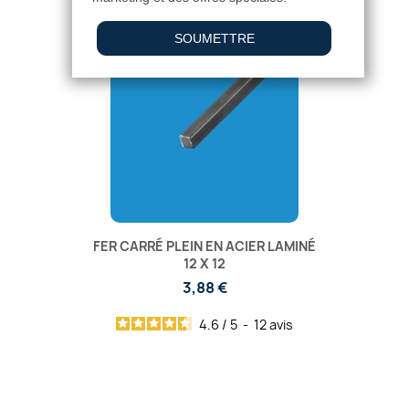
FER CARRÉ PLEIN EN ACIER LAMINÉ
12 X 12
3,88 €
4.6
/
5
-
12
avis