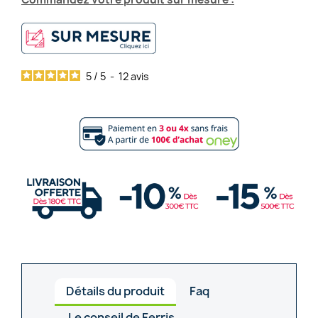
5
/
5
-
12
avis
Détails du produit
Faq
Le conseil de Ferris