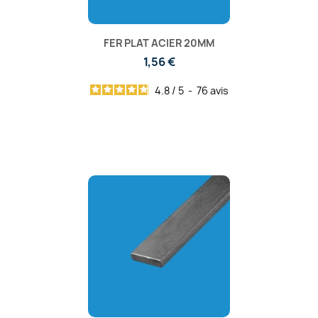
FER PLAT ACIER 20MM
1,56 €
4.8
/
5
-
76
avis