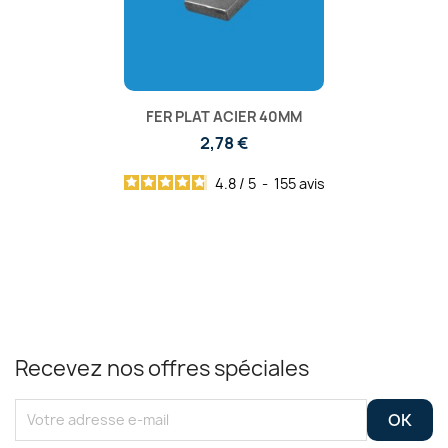
FER PLAT ACIER 40MM
2,78 €
4.8
/
5
-
155
avis
Recevez nos offres spéciales