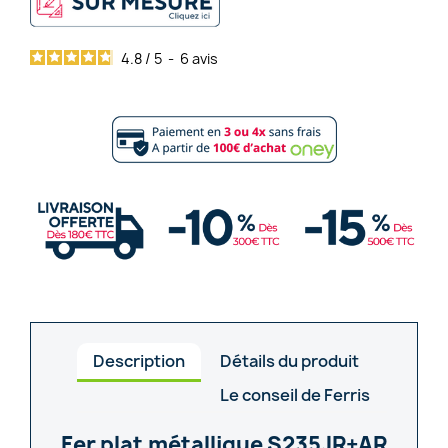
4.8
/
5
-
6
avis
Description
Détails du produit
Le conseil de Ferris
Fer plat métallique S235JR+AR