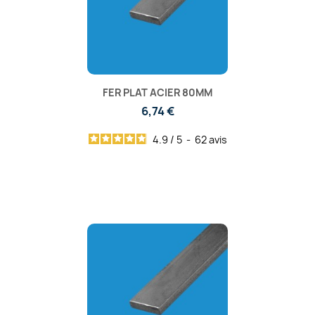
FER PLAT ACIER 80MM
6,74 €
4.9
/
5
-
62
avis