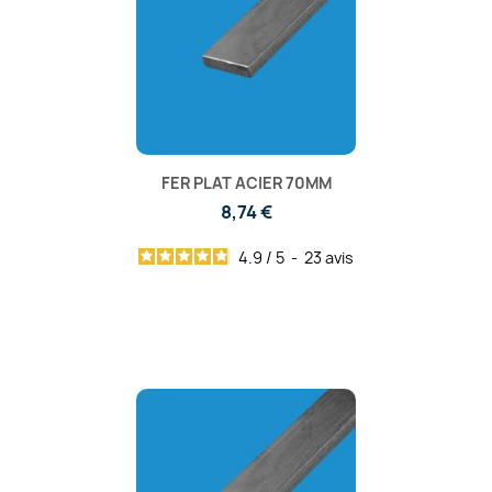
FER PLAT ACIER 70MM
8,74 €
4.9
/
5
-
23
avis