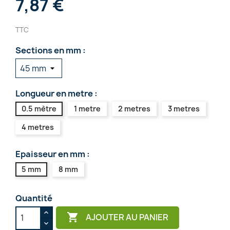
7,87 €
TTC
Sections en mm :
Longueur en metre :
0.5 mètre
1 metre
2 metres
3 metres
4 metres
Epaisseur en mm :
5 mm
8 mm
Quantité

AJOUTER AU PANIER