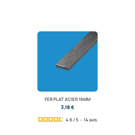
FER PLAT ACIER 16MM
3,18 €
4.6
/
5
-
14
avis