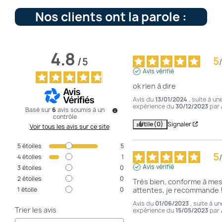
Nos clients ont la parole :
4.8
5
/
5
/
Avis vérifié
ok rien à dire
Avis du
13/01/2024
, suite à un
expérience du
30/12/2023
par
Basé sur
6
avis soumis à un
contrôle
Utile
(0)
Signaler
Voir tous les avis sur ce site
5
étoiles
5
5
/
4
étoiles
1
Avis vérifié
3
étoiles
0
2
étoiles
0
Très bien, conforme à mes
1
étoile
0
attentes, je recommande 
Avis du
01/06/2023
, suite à un
Trier les avis
expérience du
15/05/2023
par