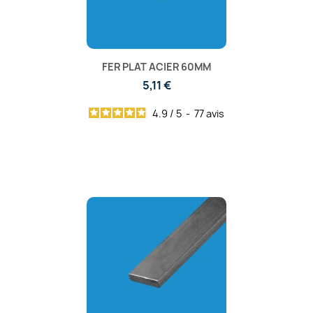
FER PLAT ACIER 60MM
5,11 €
4.9
/
5
-
77
avis