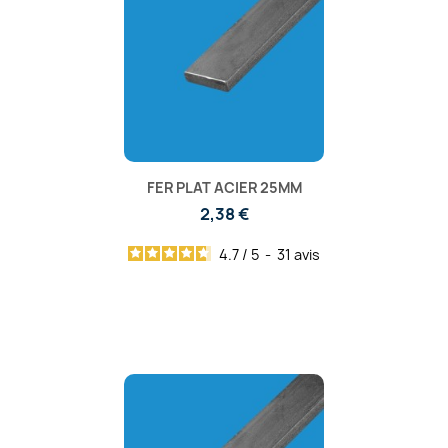
FER PLAT ACIER 25MM
2,38 €
4.7
/
5
-
31
avis