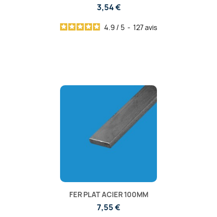
3,54 €
4.9
/
5
-
127
avis
FER PLAT ACIER 100MM
7,55 €