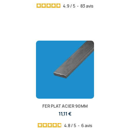
4.9
/
5
-
83
avis
FER PLAT ACIER 90MM
11,11 €
4.8
/
5
-
6
avis