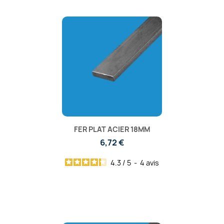
FER PLAT ACIER 18MM
6,72 €
4.3
/
5
-
4
avis