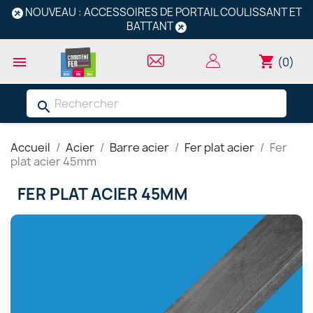
NOUVEAU : ACCESSOIRES DE PORTAIL COULISSANT ET
BATTANT
shopping_cart

(0)
search
Accueil
Acier
Barre acier
Fer plat acier
Fer
plat acier 45mm
FER PLAT ACIER 45MM