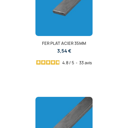
FER PLAT ACIER 35MM
3,54 €
4.8
/
5
-
33
avis