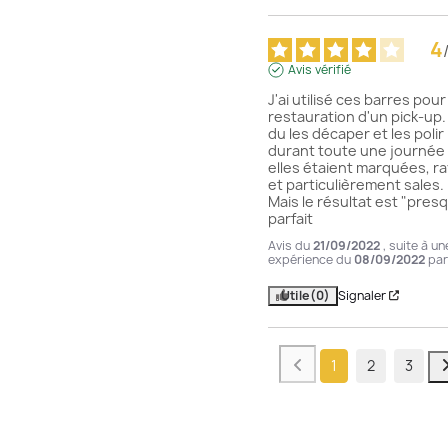
4
Avis vérifié
J'ai utilisé ces barres pour l
restauration d'un pick-up. J
du les décaper et les polir 
durant toute une journée 
elles étaient marquées, ra
et particulièrement sales. 
Mais le résultat est "presq
parfait
Avis du
21/09/2022
, suite à un
expérience du
08/09/2022
pa
Utile
(0)
Signaler
1
2
3