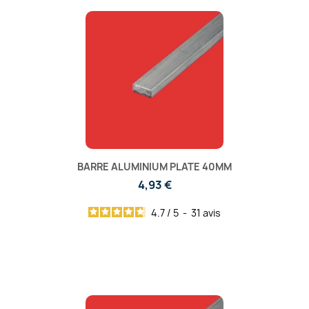
BARRE ALUMINIUM PLATE 40MM
4,93 €
4.7
/
5
-
31
avis