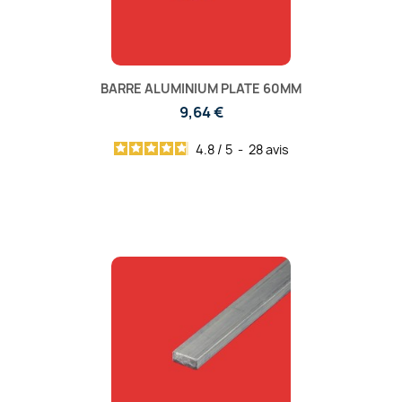
BARRE ALUMINIUM PLATE 60MM
9,64 €
4.8
/
5
-
28
avis