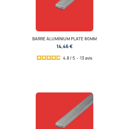
BARRE ALUMINIUM PLATE 80MM
14,46 €
4.8
/
5
-
13
avis