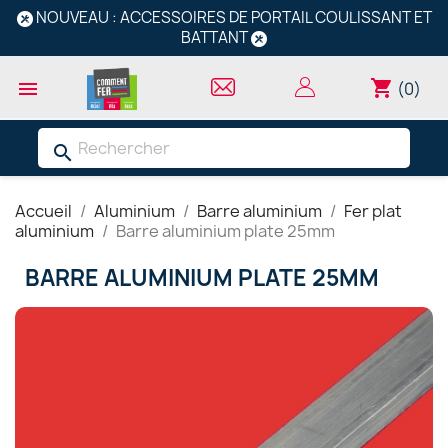
NOUVEAU : ACCESSOIRES DE PORTAIL COULISSANT ET
BATTANT
shopping_cart

(0)
search
Accueil
Aluminium
Barre aluminium
Fer plat
aluminium
Barre aluminium plate 25mm
BARRE ALUMINIUM PLATE 25MM