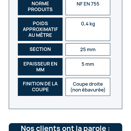
NORME
NF EN 755
PRODUITS
POIDS
0,4 kg
APPROXIMATIF
AU MÈTRE
SECTION
25 mm
EPAISSEUR EN
5 mm
MM
FINITION DE LA
Coupe droite
COUPE
(non ébavurée)
Nos clients ont la parole :