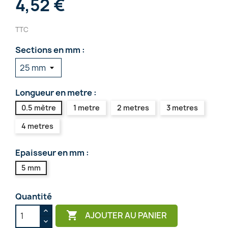
4,52 €
TTC
Sections en mm :
Longueur en metre :
0.5 mètre
1 metre
2 metres
3 metres
4 metres
Epaisseur en mm :
5 mm
Quantité

AJOUTER AU PANIER