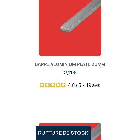
BARRE ALUMINIUM PLATE 20MM
2,11 €
4.8
/
5
-
19
avis
RUPTURE DE STOCK