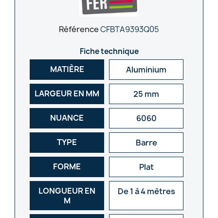
Référence
CFBTA9393Q05
Fiche technique
MATIÈRE
Aluminium
LARGEUR EN MM
25 mm
NUANCE
6060
TYPE
Barre
FORME
Plat
LONGUEUR EN
De 1 à 4 mètres
M