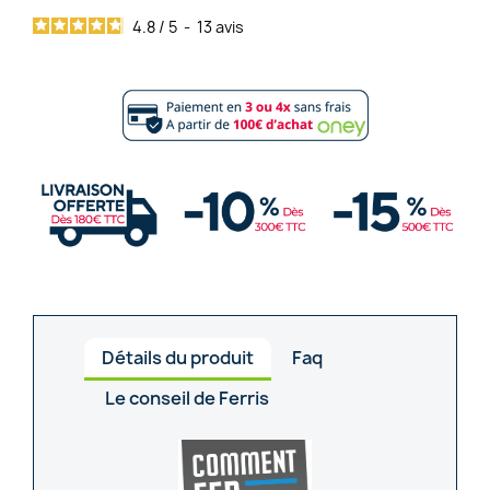
4.8
/
5
-
13
avis
Détails du produit
Faq
Le conseil de Ferris