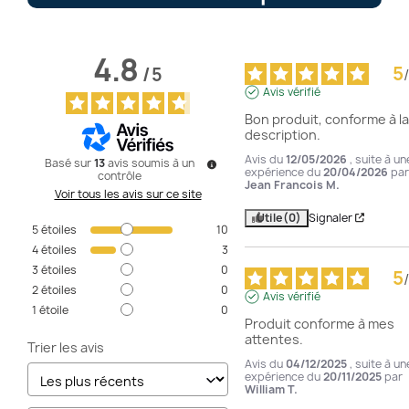
4.8
5
/
5
/
Avis vérifié
Bon produit, conforme à la 
description.
Avis du
12/05/2026
, suite à un
Basé sur
13
avis soumis à un
expérience du
20/04/2026
par
contrôle
Jean Francois M.
Voir tous les avis sur ce site
Utile
(0)
Signaler
5
étoiles
10
4
étoiles
3
3
étoiles
0
5
/
2
étoiles
0
Avis vérifié
1
étoile
0
Produit conforme à mes 
attentes.
Trier les avis
Avis du
04/12/2025
, suite à un
expérience du
20/11/2025
par
William T.