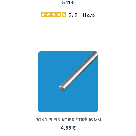
5,11 €
5
/
5
-
11
avis
ROND PLEIN ACIER ÉTIRÉ 16 MM
4,33 €