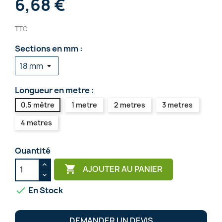
6,68 €
TTC
Sections en mm :
Longueur en metre :
0.5 mètre
1 metre
2 metres
3 metres
4 metres
Quantité

AJOUTER AU PANIER

En Stock
DEMANDER UN DEVIS