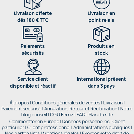
Livraison offerte
Livraison en
dès 180 € TTC
point relais
Paiements
Produits en
sécurisés
stock
Service client
International présent
disponible et réactif
dans 3 pays
À propos
|
Conditions générales de ventes
|
Livraison
|
Paiement sécurisé
|
Annulation, Retour et Réclamation
|
Notre
blog conseil
|
CGU Ferriz
|
FAQ
|
Plan du site
Commentfer en Europe
|
Données personnelles
|
Client
particulier
|
Client professionnel
|
Administrations publiques
|
Nos partenaires |
Mentions légales
|
Exercer votre droit de