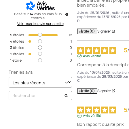
Impec la barre est propre e
bien emballée.
Avis du
25/01/2026
, suite à un
Basé sur
14
avis soumis à un
expérience du
13/01/2026
par
contrôle
P.
Voir tous les avis sur ce site
Utile
(0)
Signaler
5
étoiles
12
4
étoiles
1
3
étoiles
0
5
/
2
étoiles
1
Avis vérifié
1
étoile
0
Correspond à la descripti
Trier les avis
Avis du
10/04/2025
, suite à un
expérience du
28/03/2025
pa
C.
Utile
(0)
Signaler
5
/
Avis vérifié
Bon rapport qualité prix