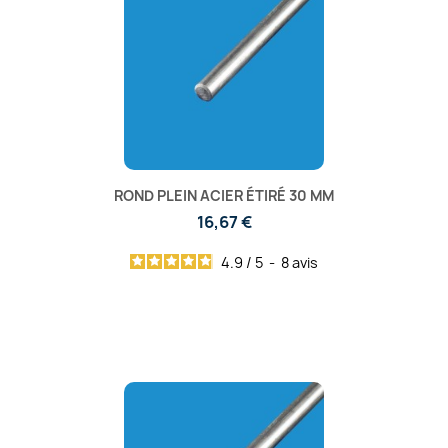
ROND PLEIN ACIER ÉTIRÉ 30 MM
16,67 €
4.9
/
5
-
8
avis