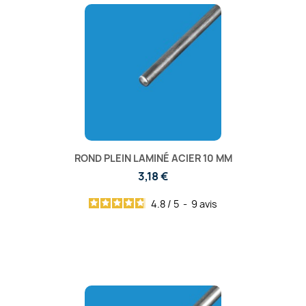
ROND PLEIN LAMINÉ ACIER 10 MM
3,18 €
4.8
/
5
-
9
avis