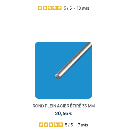
5
/
5
-
10
avis
ROND PLEIN ACIER ÉTIRÉ 35 MM
20,46 €
5
/
5
-
7
avis