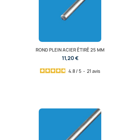
ROND PLEIN ACIER ÉTIRÉ 25 MM
11,20 €
4.8
/
5
-
21
avis