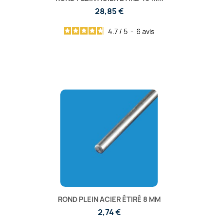
28,85 €
4.7
/
5
-
6
avis
ROND PLEIN ACIER ÉTIRÉ 8 MM
2,74 €