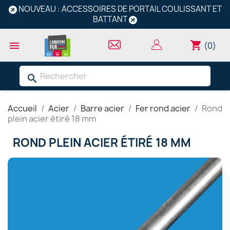
NOUVEAU : ACCESSOIRES DE PORTAIL COULISSANT ET
BATTANT
shopping_cart

(0)
search
Accueil
Acier
Barre acier
Fer rond acier
Rond
plein acier étiré 18 mm
ROND PLEIN ACIER ÉTIRÉ 18 MM