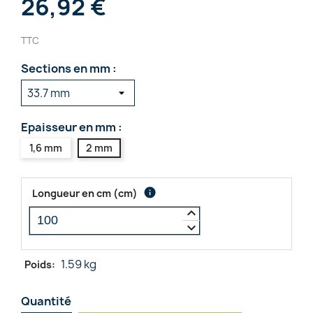
26,92 €
TTC
Sections en mm :
Epaisseur en mm :
1,6 mm
2 mm
info
Longueur en cm
(
cm
)
keyboard_arrow_up
keyboard_arrow_down
1.59 kg
Poids:
Quantité