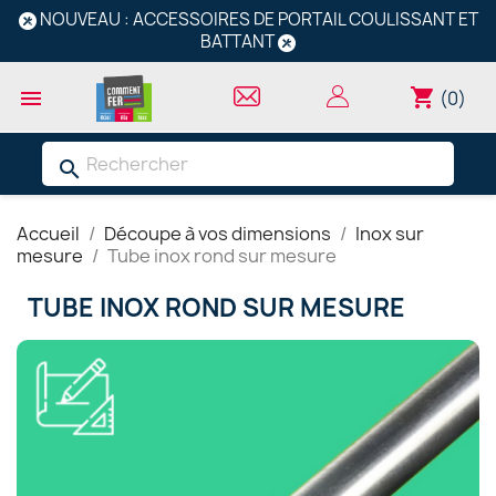
NOUVEAU : ACCESSOIRES DE PORTAIL COULISSANT ET
BATTANT
shopping_cart

(0)
search
Accueil
Découpe à vos dimensions
Inox sur
mesure
Tube inox rond sur mesure
TUBE INOX ROND SUR MESURE