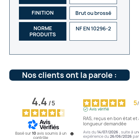
FINITION
Brut ou brossé
NORME
NF EN 10296-2
PRODUITS
Nos clients ont la parole :
4.4
5
/
5
/
Avis vérifié
RAS, reçus en bon état et à
longueur demandée
Avis du
14/07/2026
, suite à un
Basé sur
10
avis soumis à un
expérience du
26/06/2026
par
contrôle