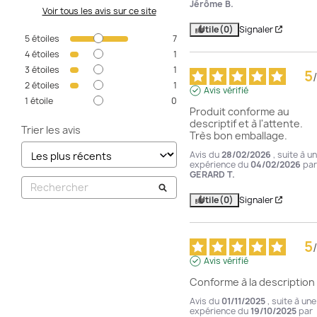
Jérôme B.
Voir tous les avis sur ce site
Utile
(0)
Signaler
5
étoiles
7
4
étoiles
1
3
étoiles
1
5
/
2
étoiles
1
Avis vérifié
1
étoile
0
Produit conforme au 
descriptif et à l'attente.

Trier les avis
Très bon emballage.
Avis du
28/02/2026
, suite à u
expérience du
04/02/2026
par
GERARD T.
Utile
(0)
Signaler
5
/
Avis vérifié
Conforme à la description
Avis du
01/11/2025
, suite à une
expérience du
19/10/2025
par