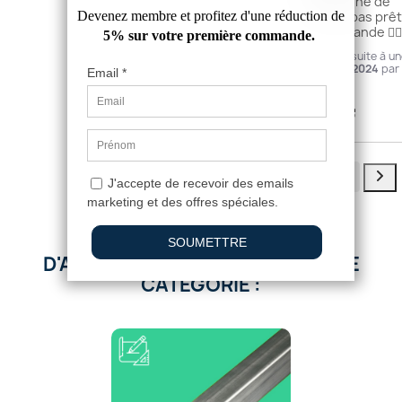
tringle pour crémone de 
porte camion ses pas prêt
bouger je recommande 👍🏼
Avis du
01/04/2024
, suite à u
expérience du
19/03/2024
par
A.A.
Utile
(1)
Signaler
1
2
D'AUTRES PRODUITS DANS CETTE
CATÉGORIE :