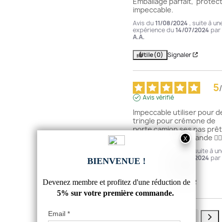
Emballage parfait,  protect
impeccable.
Avis du
11/08/2024
, suite à un
expérience du
14/07/2024
par
A.A.
Utile
(0)
Signaler
5
/
Avis vérifié
Impeccable utiliser pour de
tringle pour crémone de 
porte camion ses pas prêt
bouger je recommande 👍🏼
Avis du
01/04/2024
, suite à u
expérience du
19/03/2024
par
A.A.
Utile
(1)
Signaler
1
2