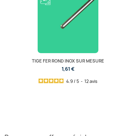
TIGE FER ROND INOX SUR MESURE
1,61 €
4.9
/
5
-
12
avis