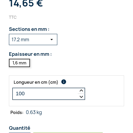
14,65 €
TTC
Sections en mm :
Epaisseur en mm :
1,6 mm
info
Longueur en cm
(
cm
)
keyboard_arrow_up
keyboard_arrow_down
0.63 kg
Poids:
Quantité