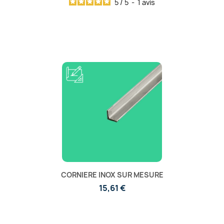
5
/
5
-
1
avis
CORNIERE INOX SUR MESURE
15,61 €