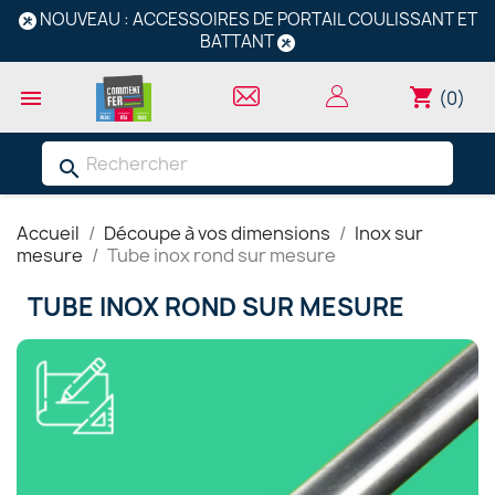
NOUVEAU : ACCESSOIRES DE PORTAIL COULISSANT ET
BATTANT
shopping_cart

(0)
search
Accueil
Découpe à vos dimensions
Inox sur
mesure
Tube inox rond sur mesure
TUBE INOX ROND SUR MESURE