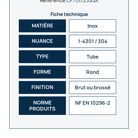
Référence
CFTUI7233QX
Fiche technique
MATIÈRE
Inox
NUANCE
1-4301 / 304
TYPE
Tube
FORME
Rond
FINITION
Brut ou brossé
NORME
NF EN 10296-2
PRODUITS