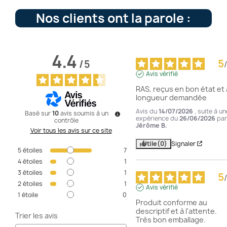
Nos clients ont la parole :
4.4
5
/
5
/
Avis vérifié
RAS, reçus en bon état et à
longueur demandée
Avis du
14/07/2026
, suite à un
Basé sur
10
avis soumis à un
expérience du
26/06/2026
par
contrôle
Jérôme B.
Voir tous les avis sur ce site
Utile
(0)
Signaler
5
étoiles
7
4
étoiles
1
3
étoiles
1
5
/
2
étoiles
1
Avis vérifié
1
étoile
0
Produit conforme au 
descriptif et à l'attente.

Trier les avis
Très bon emballage.