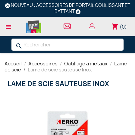
NOUVEAU : ACCESSOIRES DE PORTAIL COULISSANT ET
BATTANT
shopping_cart

(0)
search
Accueil
Accessoires
Outillage à métaux
Lame
de scie
Lame de scie sauteuse Inox
LAME DE SCIE SAUTEUSE INOX