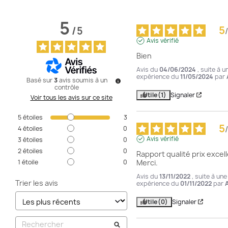
5
5
/
5
/
Avis vérifié
Bien
Avis du
04/06/2024
, suite à u
expérience du
11/05/2024
par
Basé sur
3
avis soumis à un
contrôle
Utile
(1)
Signaler
Voir tous les avis sur ce site
5
étoiles
3
5
/
4
étoiles
0
Avis vérifié
3
étoiles
0
2
étoiles
0
Rapport qualité prix excell
1
étoile
0
Merci.
Avis du
13/11/2022
, suite à une
Trier les avis
expérience du
01/11/2022
par
A
Utile
(0)
Signaler