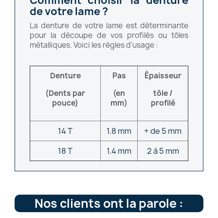
Comment choisir la denture
de votre lame ?
La denture de votre lame est déterminante
pour la découpe de vos profilés ou tôles
métalliques. Voici les règles d'usage :
Denture
Pas
Épaisseur
(Dents par
(en
tôle /
pouce)
mm)
profilé
14 T
1.8 mm
+ de 5 mm
18 T
1.4 mm
2 à 5 mm
Nos clients ont la parole :