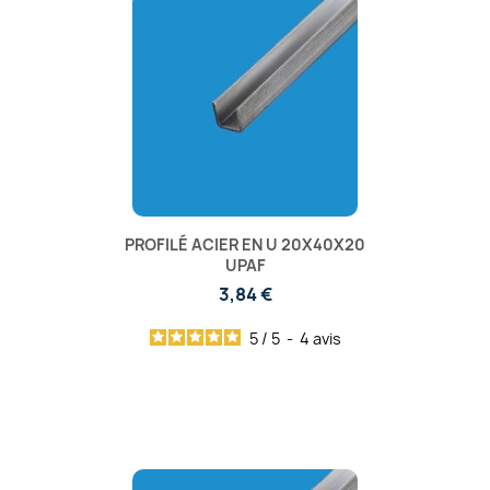
PROFILÉ ACIER EN U 20X40X20
UPAF
3,84 €
5
/
5
-
4
avis