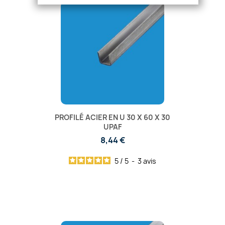
PROFILÉ ACIER EN U 30 X 60 X 30
UPAF
8,44 €
5
/
5
-
3
avis