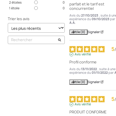
2
étoiles
0
parfait et le tarif est 
1
étoile
0
concurrentiel
Avis du
27/10/2023
, suite à un
Trier les avis
expérience du
09/10/2023
par
A.A.
Utile
(0)
Signaler
5
/
Avis vérifié
Profil conforme
Avis du
13/11/2022
, suite à une
expérience du
01/11/2022
par
A
Utile
(0)
Signaler
5
/
Avis vérifié
PRODUIT CONFORME