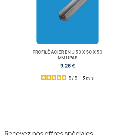
PROFILÉ ACIER EN U 50 X 50 X 50
MM UPAF
9,28 €
5
/
5
-
3
avis
Recevez nos offres spéciales