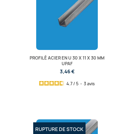
PROFILÉ ACIER EN U 30 X 11 X 30 MM
UPAF
3,46 €
4.7
/
5
-
3
avis
RUPTURE DE STOCK