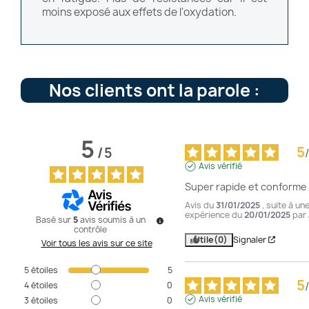
moins exposé aux effets de l'oxydation.
Nos clients ont la parole :
5
5
/
5
/
Avis vérifié
Super rapide et conforme
Avis du
31/01/2025
, suite à un
expérience du
20/01/2025
par
Basé sur
5
avis soumis à un
contrôle
Utile
(0)
Signaler
Voir tous les avis sur ce site
5
étoiles
5
5
/
4
étoiles
0
Avis vérifié
3
étoiles
0