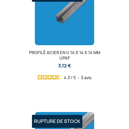
PROFILÉ ACIER EN U 14 X 14 X 14 MM
UPAF
3,12 €
4.3
/
5
-
3
avis
RUPTURE DE STOCK