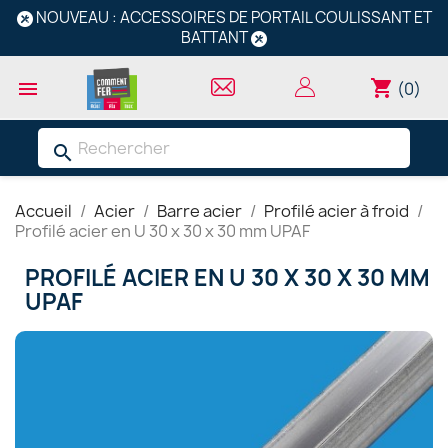
NOUVEAU : ACCESSOIRES DE PORTAIL COULISSANT ET
BATTANT
shopping_cart

(0)
search
Accueil
Acier
Barre acier
Profilé acier à froid
Profilé acier en U 30 x 30 x 30 mm UPAF
PROFILÉ ACIER EN U 30 X 30 X 30 MM
UPAF