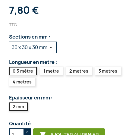
7,80 €
TTC
Sections en mm :
Longueur en metre :
0.5 mètre
1 metre
2 metres
3 metres
4 metres
Epaisseur en mm :
2 mm
Quantité

AJOUTER AU PANIER