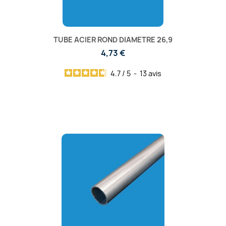
TUBE ACIER ROND DIAMETRE 26,9
4,73 €
4.7
/
5
-
13
avis