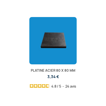
PLATINE ACIER 80 X 80 MM
3,34 €
4.8
/
5
-
24
avis