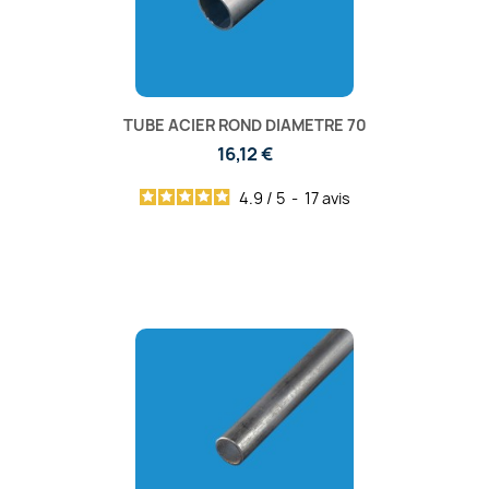
TUBE ACIER ROND DIAMETRE 70
16,12 €
4.9
/
5
-
17
avis