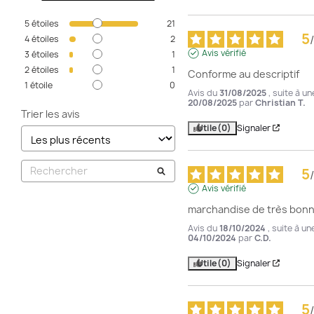
5
étoiles
21
5
/
4
étoiles
2
Avis vérifié
3
étoiles
1
2
étoiles
1
Conforme au descriptif
1
étoile
0
Avis du
31/08/2025
, suite à u
20/08/2025
par
Christian T.
Trier les avis
Utile
(0)
Signaler
5
/
Avis vérifié
marchandise de très bonne
Avis du
18/10/2024
, suite à u
04/10/2024
par
C.D.
Utile
(0)
Signaler
5
/