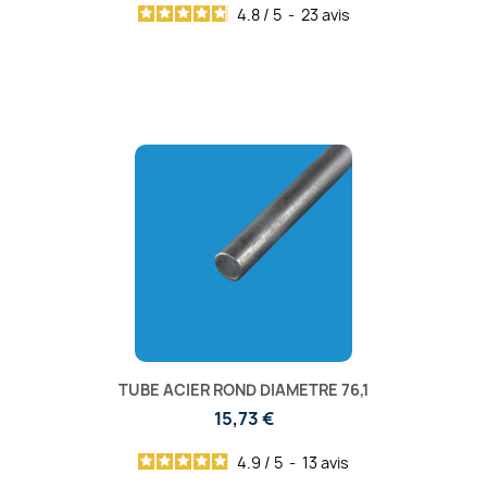
4.8
/
5
-
23
avis
TUBE ACIER ROND DIAMETRE 76,1
15,73 €
4.9
/
5
-
13
avis