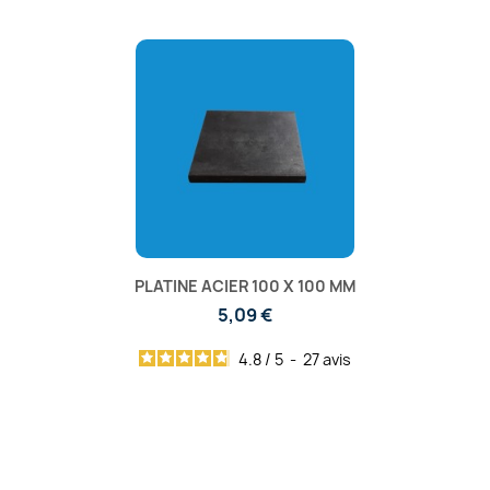
PLATINE ACIER 100 X 100 MM
5,09 €
4.8
/
5
-
27
avis