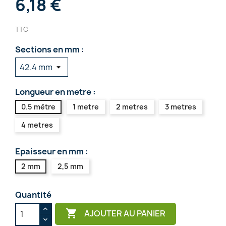
6,18 €
TTC
Sections en mm :
Longueur en metre :
0.5 mètre
1 metre
2 metres
3 metres
4 metres
Epaisseur en mm :
2 mm
2,5 mm
Quantité

AJOUTER AU PANIER