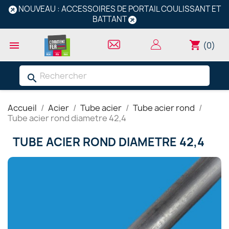
NOUVEAU : ACCESSOIRES DE PORTAIL COULISSANT ET
BATTANT
shopping_cart

(0)
search
Accueil
Acier
Tube acier
Tube acier rond
Tube acier rond diametre 42,4
TUBE ACIER ROND DIAMETRE 42,4