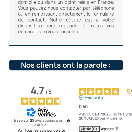
domicile ou dans un point relais en France.
Vous pouvez nous contacter par téléphone
ou en remplissant directement le formulaire
de contact. Notre équipe est à votre
disposition pour répondre à toutes vos
demandes ou vous conseiller.
Nos clients ont la parole :
4.7
5
/
5
/
Avis vérifié
bien
Avis du
01/11/2025
, suite à un
20/10/2025
par
Michel D.
Basé sur
25
avis soumis à un
contrôle
Utile
(0)
Signaler
Voir tous les avis sur ce site