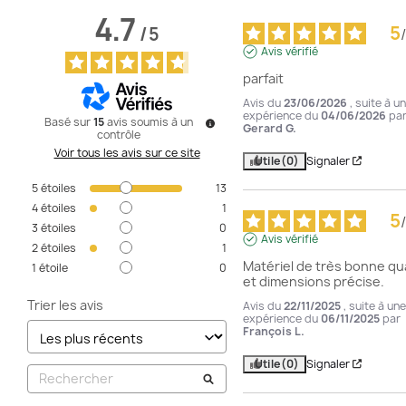
4.7
5
/
5
/
Avis vérifié
parfait
Avis du
23/06/2026
, suite à u
expérience du
04/06/2026
pa
Basé sur
15
avis soumis à un
Gerard G.
contrôle
Voir tous les avis sur ce site
Utile
(0)
Signaler
5
étoiles
13
4
étoiles
1
5
/
3
étoiles
0
Avis vérifié
2
étoiles
1
Matériel de très bonne qua
1
étoile
0
et dimensions précise.
Trier les avis
Avis du
22/11/2025
, suite à une
expérience du
06/11/2025
par
François L.
Utile
(0)
Signaler