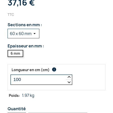
37,16 €
TTC
Sections en mm :
Epaisseur en mm :
6 mm
info
Longueur en cm
(
cm
)
keyboard_arrow_up
keyboard_arrow_down
1.97 kg
Poids:
Quantité