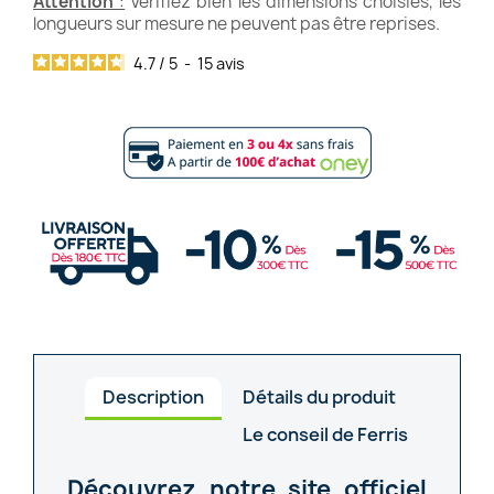
Attention
:
Vérifiez bien les dimensions choisies, les
longueurs sur mesure ne peuvent pas être reprises.
4.7
/
5
-
15
avis
Description
Détails du produit
Le conseil de Ferris
Découvrez notre site officiel