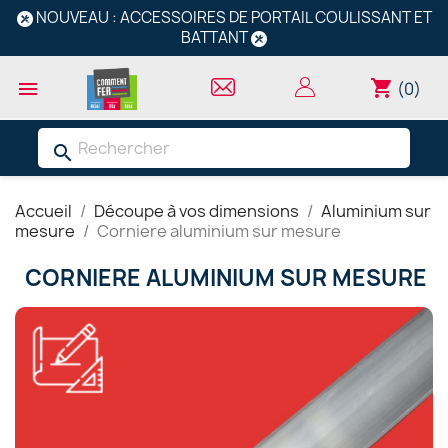
NOUVEAU : ACCESSOIRES DE PORTAIL COULISSANT ET
BATTANT
shopping_cart

(0)
search
Accueil
Découpe à vos dimensions
Aluminium sur
mesure
Corniere aluminium sur mesure
CORNIERE ALUMINIUM SUR MESURE