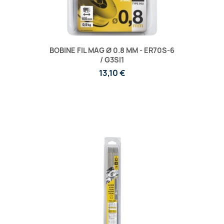
BOBINE FIL MAG Ø 0.8 MM - ER70S-6
/ G3SI1
13,10 €