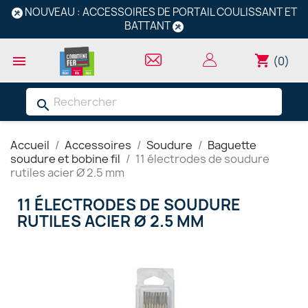
NOUVEAU : ACCESSOIRES DE PORTAIL COULISSANT ET
BATTANT
shopping_cart

(0)
search
Accueil
Accessoires
Soudure
Baguette
soudure et bobine fil
11 électrodes de soudure
rutiles acier Ø 2.5 mm
11 ÉLECTRODES DE SOUDURE
RUTILES ACIER Ø 2.5 MM