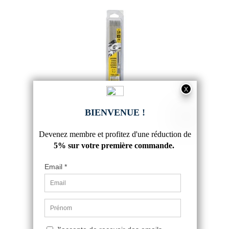
50 ÉLECTRODES DE SOUDURE
RUTILES ACIER Ø 2.0 MM
7,69 €
5
/
5
-
4
avis