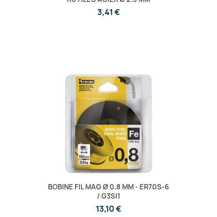
3,41 €
BOBINE FIL MAG Ø 0.8 MM - ER70S-6
/ G3SI1
13,10 €