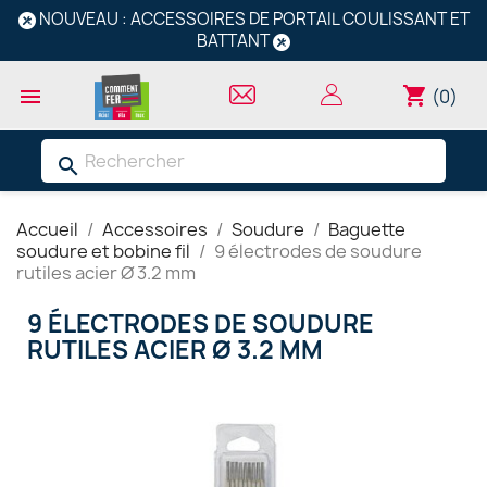
NOUVEAU : ACCESSOIRES DE PORTAIL COULISSANT ET
BATTANT
shopping_cart

(0)
search
Accueil
Accessoires
Soudure
Baguette
soudure et bobine fil
9 électrodes de soudure
rutiles acier Ø 3.2 mm
9 ÉLECTRODES DE SOUDURE
RUTILES ACIER Ø 3.2 MM