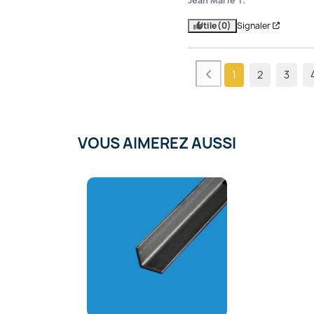
Jean Marie T.
Utile
(0)
Signaler
1
2
3
VOUS AIMEREZ AUSSI