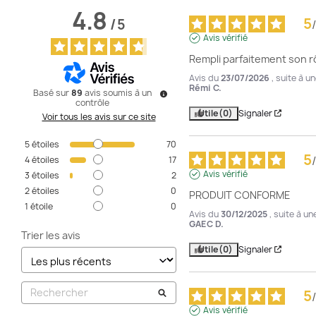
4.8
5
/
5
/
Avis vérifié
Rempli parfaitement son r
Avis du
23/07/2026
, suite à 
Rémi C.
Basé sur
89
avis soumis à un
contrôle
Utile
(0)
Signaler
Voir tous les avis sur ce site
5
étoiles
70
5
/
4
étoiles
17
Avis vérifié
3
étoiles
2
2
étoiles
0
PRODUIT CONFORME
1
étoile
0
Avis du
30/12/2025
, suite à u
GAEC D.
Trier les avis
Utile
(0)
Signaler
5
/
Avis vérifié