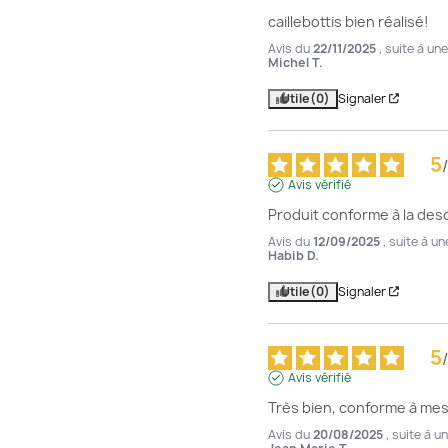
caillebottis bien réalisé!
Avis du
22/11/2025
, suite à u
Michel T.
Utile
(0)
Signaler
5
/
Avis vérifié
Produit conforme à la desc
Avis du
12/09/2025
, suite à u
Habib D.
Utile
(0)
Signaler
5
/
Avis vérifié
Très bien, conforme à mes
Avis du
20/08/2025
, suite à 