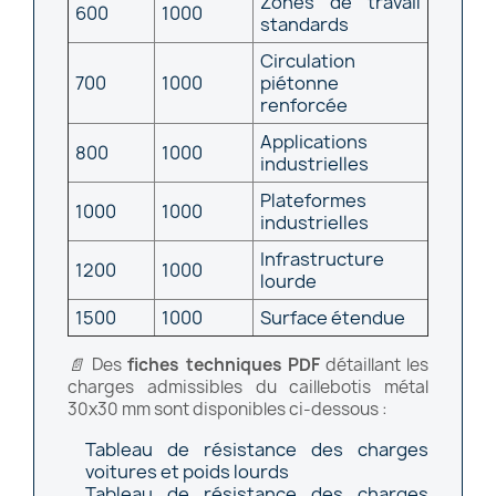
Zones de travail
600
1000
standards
Circulation
700
1000
piétonne
renforcée
Applications
800
1000
industrielles
Plateformes
1000
1000
industrielles
Infrastructure
1200
1000
lourde
1500
1000
Surface étendue
📄
Des
fiches techniques PDF
détaillant les
charges admissibles du caillebotis métal
30x30 mm sont disponibles ci-dessous :
Tableau de résistance des charges
voitures et poids lourds
Tableau de résistance des charges