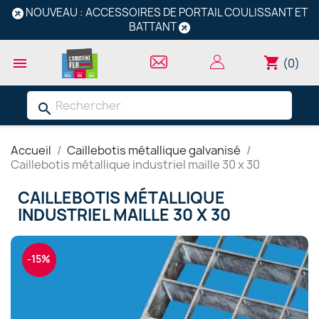
NOUVEAU : ACCESSOIRES DE PORTAIL COULISSANT ET
BATTANT
shopping_cart

(0)
search
Accueil
Caillebotis métallique galvanisé
Caillebotis métallique industriel maille 30 x 30
CAILLEBOTIS MÉTALLIQUE
INDUSTRIEL MAILLE 30 X 30
-15%