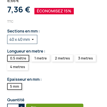
8,66 €
7,36 €
ÉCONOMISEZ 15%
TTC
Sections en mm :
Longueur en metre :
0.5 mètre
1 metre
2 metres
3 metres
4 metres
Epaisseur en mm :
5 mm
Quantité