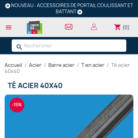
NOUVEAU : ACCESSOIRES DE PORTAIL COULISSANT ET
BATTANT
shopping_cart

(0)
search
Accueil
Acier
Barre acier
T en acier
Té acier
40x40
TÉ ACIER 40X40
-15%