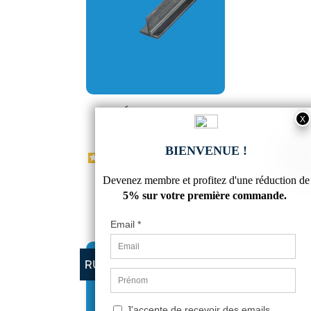
TÉ ACIER 35X35
7,02 €
4.6
/
5
-
13
avis
RUPTURE DE STOCK