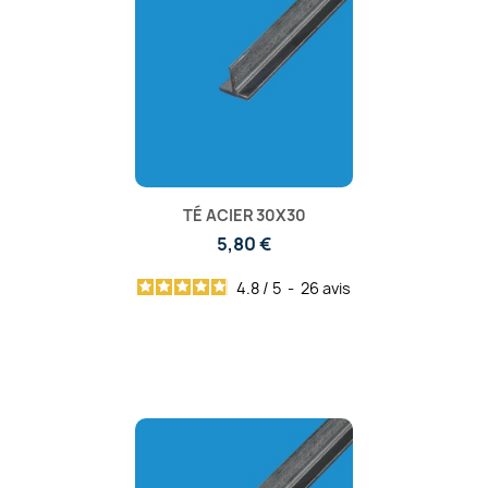
TÉ ACIER 30X30
5,80 €
4.8
/
5
-
26
avis