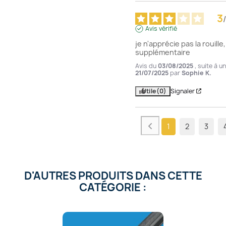
3
/
Avis vérifié
je n'apprécie pas la rouille, 
supplémentaire
Avis du
03/08/2025
, suite à 
21/07/2025
par
Sophie K.
Utile
(0)
Signaler
1
2
3
D'AUTRES PRODUITS DANS CETTE
CATÉGORIE :