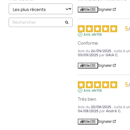
Utile
(0)
Signaler
5
/
Avis vérifié
Conforme
Avis du
24/09/2025
, suite à 
05/09/2025
par
GAIA C.
Utile
(0)
Signaler
5
/
Avis vérifié
Très bien
Avis du
20/08/2025
, suite à 
04/08/2025
par
André C.
Utile
(0)
Signaler