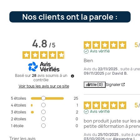
Nos clients ont la parole :
4.8
5
/
5
/
Avis vérifié
Bien
Avis du
22/11/2025
, suite à un
09/11/2025
par
David B.
Basé sur
28
avis soumis à un
contrôle
Utile
(0)
Signaler
Voir tous les avis sur ce site
5
étoiles
25
5
/
4
étoiles
1
Avis vérifié
3
étoiles
2
2
étoiles
0
bon produit juste sur les a
1
étoile
0
petite déformation à pre
Avis du
25/10/2025
, suite à u
Trier les avis
03/10/2025
par
Alexandre L.