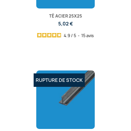
TÉ ACIER 25X25
5,02 €
4.9
/
5
-
15
avis
RUPTURE DE STOCK