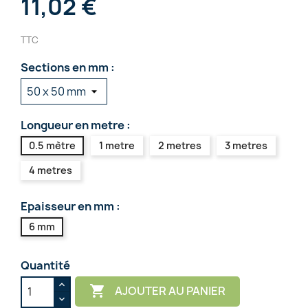
11,02 €
TTC
Sections en mm :
Longueur en metre :
0.5 mètre
1 metre
2 metres
3 metres
4 metres
Epaisseur en mm :
6 mm
Quantité

AJOUTER AU PANIER