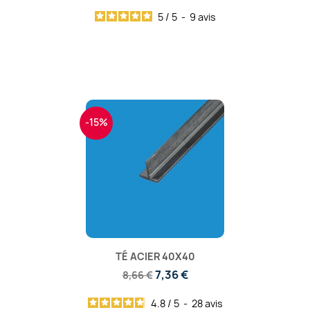
5
/
5
-
9
avis
-15%
TÉ ACIER 40X40
7,36 €
8,66 €
4.8
/
5
-
28
avis