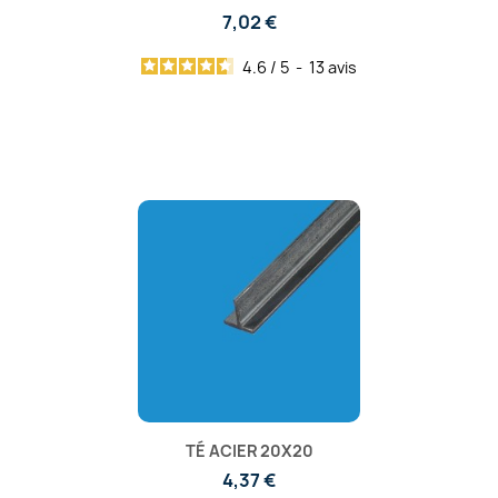
7,02 €
4.6
/
5
-
13
avis
TÉ ACIER 20X20
4,37 €