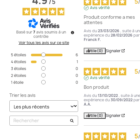
4.9
5
/
5
/
Avis vérifié
Produit conforme a mes 
attentes
Avis du
23/03/2026
, suite à u
Basé sur
7
avis soumis à un
expérience du
28/02/2026
par
contrôle
Franck F.
Voir tous les avis sur ce site
Utile
(0)
Signaler
5
étoiles
6
4
étoiles
1
3
étoiles
0
5
/
2
étoiles
0
Avis vérifié
1
étoile
0
Bon produit
Trier les avis
Avis du
13/10/2022
, suite à un
expérience du
30/09/2022
par
A.A.
Utile
(0)
Signaler
5
/