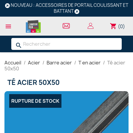
NOUVEAU : ACCESSOIRES DE PORTAIL COULISSANT ET
BATTANT
shopping_cart

(0)
search
Accueil
Acier
Barre acier
T en acier
Té acier
50x50
TÉ ACIER 50X50
RUPTURE DE STOCK