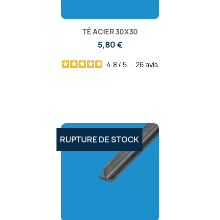
TÉ ACIER 30X30
5,80 €
4.8
/
5
-
26
avis
RUPTURE DE STOCK