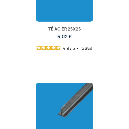
TÉ ACIER 25X25
5,02 €
4.9
/
5
-
15
avis