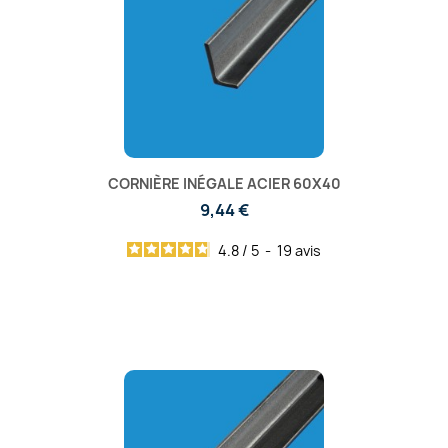
CORNIÈRE INÉGALE ACIER 60X40
9,44 €
4.8
/
5
-
19
avis