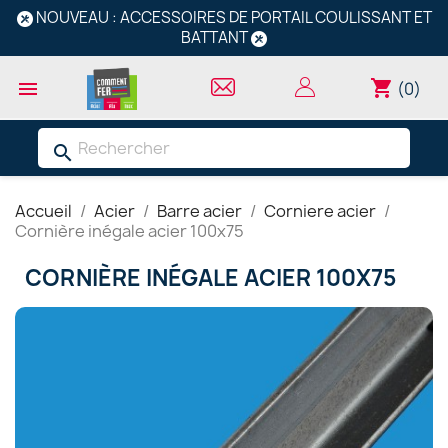
NOUVEAU : ACCESSOIRES DE PORTAIL COULISSANT ET
BATTANT
shopping_cart

(0)
search
Accueil
Acier
Barre acier
Corniere acier
Cornière inégale acier 100x75
CORNIÈRE INÉGALE ACIER 100X75