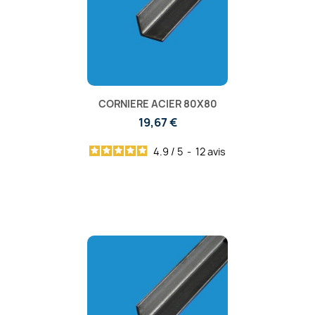
CORNIERE ACIER 80X80
19,67 €
4.9
/
5
-
12
avis