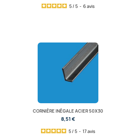
5
/
5
-
6
avis
CORNIÈRE INÉGALE ACIER 50X30
8,51 €
5
/
5
-
17
avis