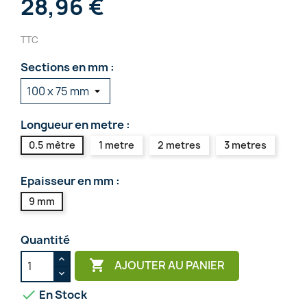
28,96 €
TTC
Sections en mm :
Longueur en metre :
0.5 mètre
1 metre
2 metres
3 metres
Epaisseur en mm :
9 mm
Quantité

AJOUTER AU PANIER

En Stock