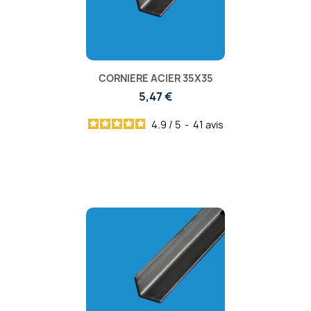
CORNIERE ACIER 35X35
5,47 €
4.9
/
5
-
41
avis