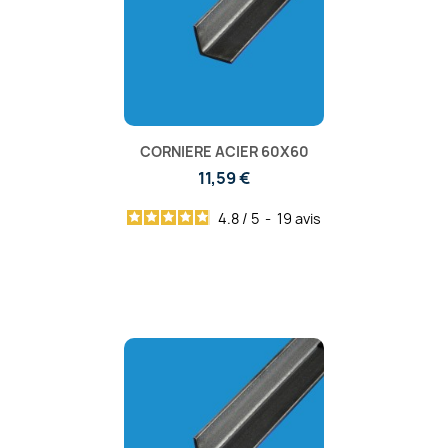
CORNIERE ACIER 60X60
11,59 €
4.8
/
5
-
19
avis