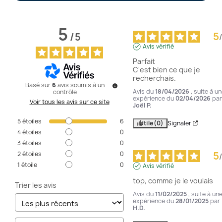
5
5
/
5
/
Avis vérifié
Parfait 

C'est bien ce que je 
recherchais.
Basé sur
6
avis soumis à un
Avis du
18/04/2026
, suite à u
contrôle
expérience du
02/04/2026
par
Voir tous les avis sur ce site
Joël P.
5
étoiles
6
Utile
(0)
Signaler
4
étoiles
0
3
étoiles
0
5
2
étoiles
0
/
1
étoile
0
Avis vérifié
top, comme je le voulais
Trier les avis
Avis du
11/02/2025
, suite à un
expérience du
28/01/2025
par
H.D.