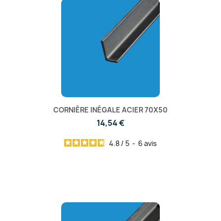
CORNIÈRE INÉGALE ACIER 70X50
14,54 €
4.8
/
5
-
6
avis