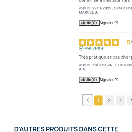
conforme à mes attentes
Avis du
29/11/2025
, suite à u
MARCEL B.
Utile
(0)
Signaler
5
/
Avis vérifié
Très pratique et pas cher p
Avis du
31/07/2024
, suite à u
A.A.
Utile
(0)
Signaler
1
2
3
D'AUTRES PRODUITS DANS CETTE