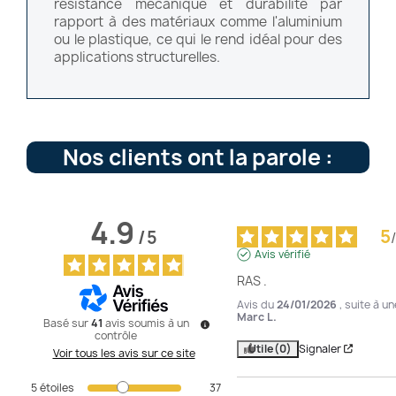
résistance mécanique et durabilité par
rapport à des matériaux comme l'aluminium
ou le plastique, ce qui le rend idéal pour des
applications structurelles.
Nos clients ont la parole :
4.9
5
/
5
/
Avis vérifié
RAS .
Avis du
24/01/2026
, suite à 
Marc L.
Basé sur
41
avis soumis à un
contrôle
Utile
(0)
Signaler
Voir tous les avis sur ce site
5
étoiles
37