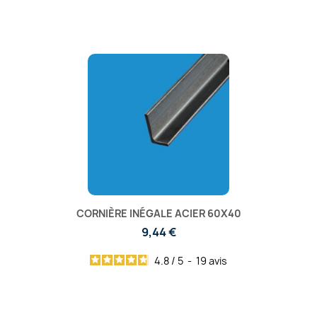
CORNIÈRE INÉGALE ACIER 60X40
9,44 €
4.8
/
5
-
19
avis