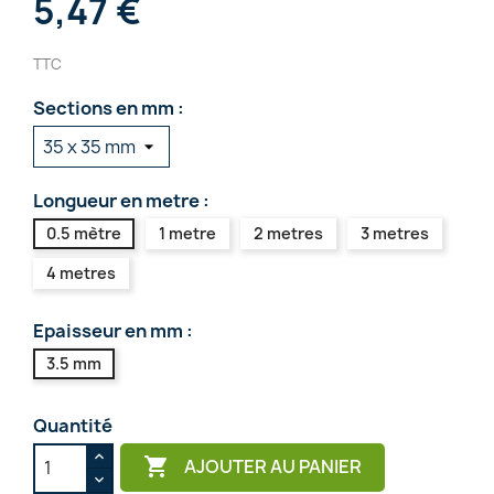
5,47 €
TTC
Sections en mm :
Longueur en metre :
0.5 mètre
1 metre
2 metres
3 metres
4 metres
Epaisseur en mm :
3.5 mm
Quantité

AJOUTER AU PANIER