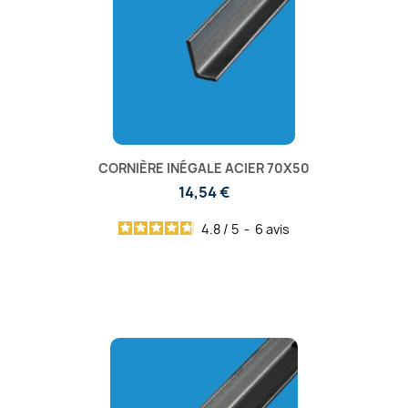
CORNIÈRE INÉGALE ACIER 70X50
14,54 €
4.8
/
5
-
6
avis