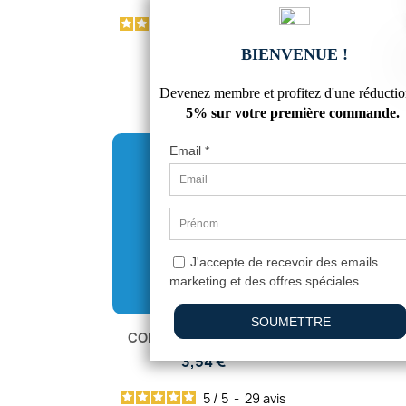
5
/
5
-
60
avis
CORNIERE ACIER 25X25
3,54 €
5
/
5
-
29
avis