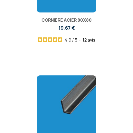
CORNIERE ACIER 80X80
19,67 €
4.9
/
5
-
12
avis