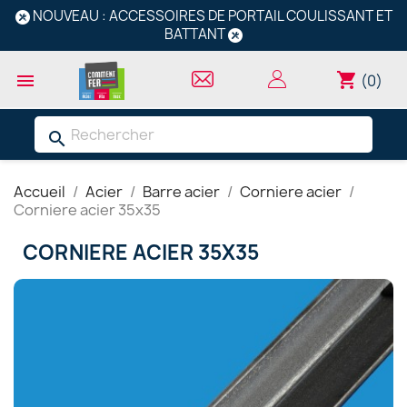
NOUVEAU : ACCESSOIRES DE PORTAIL COULISSANT ET
BATTANT
shopping_cart

(0)
search
Accueil
Acier
Barre acier
Corniere acier
Corniere acier 35x35
CORNIERE ACIER 35X35