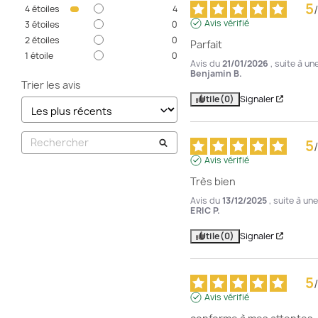
5
/
4
étoiles
4
Avis vérifié
3
étoiles
0
2
étoiles
0
Parfait
1
étoile
0
Avis du
21/01/2026
, suite à u
Benjamin B.
Trier les avis
Utile
(0)
Signaler
5
/
Avis vérifié
Très bien
Avis du
13/12/2025
, suite à u
ERIC P.
Utile
(0)
Signaler
5
/
Avis vérifié