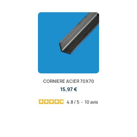
CORNIERE ACIER 70X70
15,97 €
4.8
/
5
-
10
avis