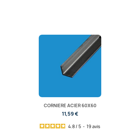
CORNIERE ACIER 60X60
11,59 €
4.8
/
5
-
19
avis