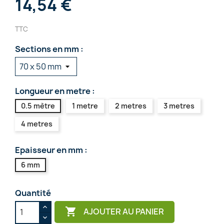
14,54 €
TTC
Sections en mm :
Longueur en metre :
0.5 mètre
1 metre
2 metres
3 metres
4 metres
Epaisseur en mm :
6 mm
Quantité

AJOUTER AU PANIER