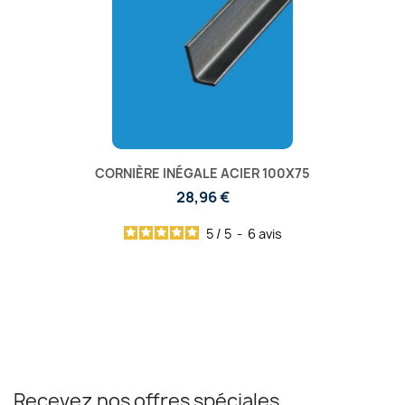
CORNIÈRE INÉGALE ACIER 100X75
28,96 €
5
/
5
-
6
avis
Recevez nos offres spéciales