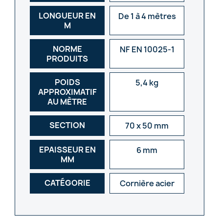
LONGUEUR EN
De 1 à 4 mètres
M
NORME
NF EN 10025-1
PRODUITS
POIDS
5,4 kg
APPROXIMATIF
AU MÈTRE
SECTION
70 x 50 mm
EPAISSEUR EN
6 mm
MM
CATÉGORIE
Cornière acier