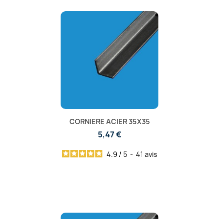
CORNIERE ACIER 35X35
5,47 €
4.9
/
5
-
41
avis