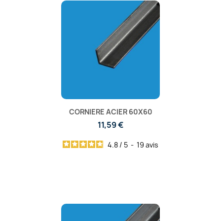
CORNIERE ACIER 60X60
11,59 €
4.8
/
5
-
19
avis