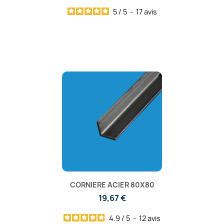
5
/
5
-
17
avis
CORNIERE ACIER 80X80
19,67 €
4.9
/
5
-
12
avis