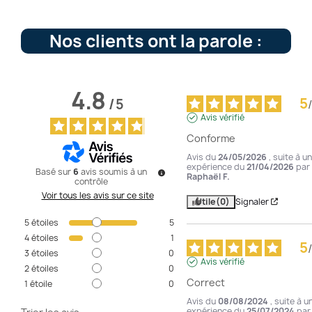
Nos clients ont la parole :
4.8
5
/
5
/
Avis vérifié
Conforme
Avis du
24/05/2026
, suite à u
expérience du
21/04/2026
par
Basé sur
6
avis soumis à un
Raphaël F.
contrôle
Voir tous les avis sur ce site
Utile
(0)
Signaler
5
étoiles
5
4
étoiles
1
5
/
3
étoiles
0
Avis vérifié
2
étoiles
0
Correct
1
étoile
0
Avis du
08/08/2024
, suite à u
expérience du
25/07/2024
par