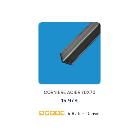
CORNIERE ACIER 70X70
15,97 €
4.8
/
5
-
10
avis