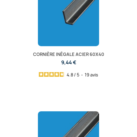
CORNIÈRE INÉGALE ACIER 60X40
9,44 €
4.8
/
5
-
19
avis