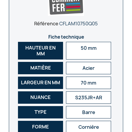
Référence
CFLAM10750Q05
Fiche technique
HAUTEUR EN
50 mm
MM
MATIÈRE
Acier
LARGEUR EN MM
70 mm
NUANCE
S235JR+AR
TYPE
Barre
FORME
Cornière