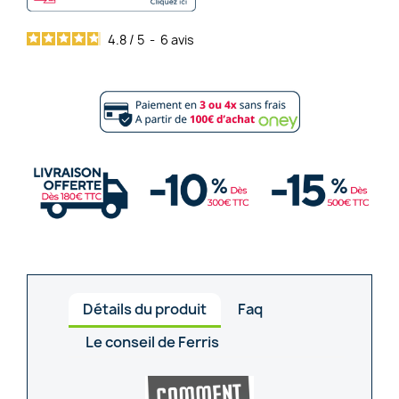
4.8
/
5
-
6
avis
Détails du produit
Faq
Le conseil de Ferris