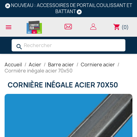
NOUVEAU : ACCESSOIRES DE PORTAIL COULISSANT ET
BATTANT
shopping_cart

(0)
search
Accueil
Acier
Barre acier
Corniere acier
Cornière inégale acier 70x50
CORNIÈRE INÉGALE ACIER 70X50