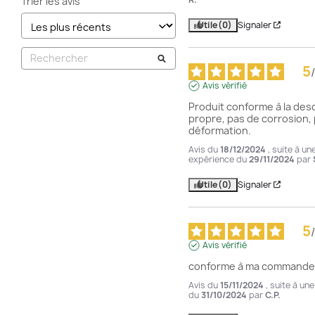
Trier les avis
Utile
(0)
Signaler
5
/
Avis vérifié
Produit conforme à la descr
propre, pas de corrosion, 
déformation.
Avis du
18/12/2024
, suite à un
expérience du
29/11/2024
par
Utile
(0)
Signaler
5
/
Avis vérifié
conforme à ma commande 
Avis du
15/11/2024
, suite à un
du
31/10/2024
par
C.P.