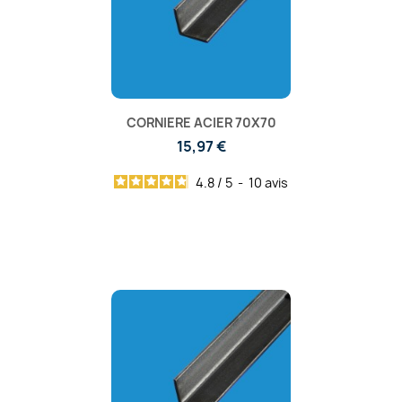
CORNIERE ACIER 70X70
15,97 €
4.8
/
5
-
10
avis