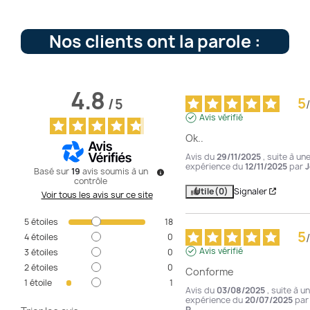
Nos clients ont la parole :
4.8
5
/
5
/
Avis vérifié
Ok..
Avis du
29/11/2025
, suite à un
expérience du
12/11/2025
par
J
Basé sur
19
avis soumis à un
contrôle
Utile
(0)
Signaler
Voir tous les avis sur ce site
5
étoiles
18
5
/
4
étoiles
0
Avis vérifié
3
étoiles
0
2
étoiles
0
Conforme
1
étoile
1
Avis du
03/08/2025
, suite à u
expérience du
20/07/2025
pa
R.