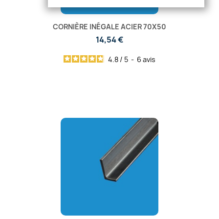
CORNIÈRE INÉGALE ACIER 70X50
14,54 €
4.8
/
5
-
6
avis