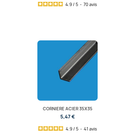
4.9
/
5
-
70
avis
CORNIERE ACIER 35X35
5,47 €
4.9
/
5
-
41
avis