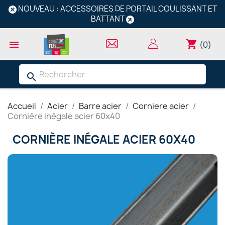
NOUVEAU : ACCESSOIRES DE PORTAIL COULISSANT ET
BATTANT
shopping_cart

(0)
search
Accueil
Acier
Barre acier
Corniere acier
Cornière inégale acier 60x40
CORNIÈRE INÉGALE ACIER 60X40