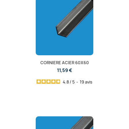
CORNIERE ACIER 60X60
11,59 €
4.8
/
5
-
19
avis