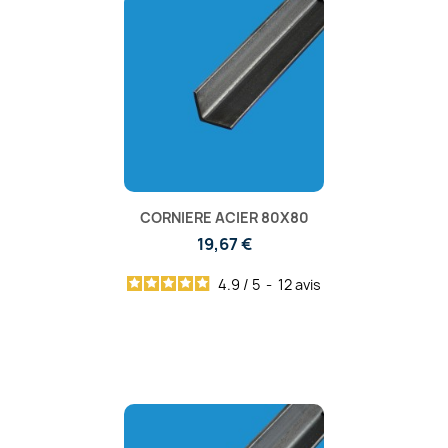
CORNIERE ACIER 80X80
19,67 €
4.9
/
5
-
12
avis