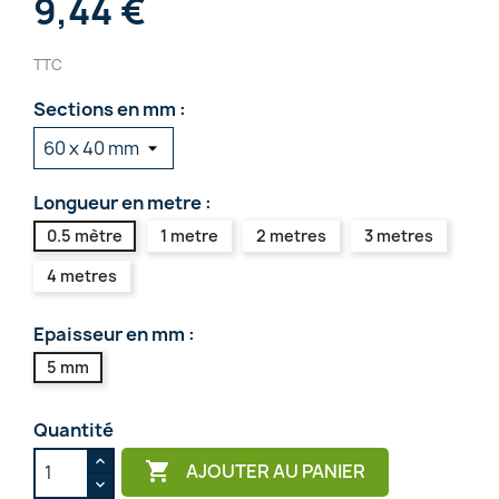
9,44 €
TTC
Sections en mm :
Longueur en metre :
0.5 mètre
1 metre
2 metres
3 metres
4 metres
Epaisseur en mm :
5 mm
Quantité

AJOUTER AU PANIER