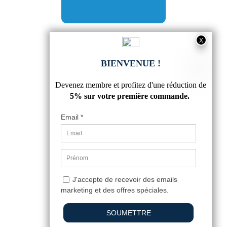
CORNIERE ACIER METALLIQUE
100X100
35,30 €
5
/
5
-
6
avis