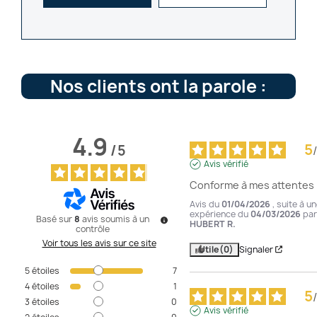
Nos clients ont la parole :
4.9
5
/
5
/
Avis vérifié
Conforme à mes attentes
Avis du
01/04/2026
, suite à u
expérience du
04/03/2026
par
Basé sur
8
avis soumis à un
HUBERT R.
contrôle
Voir tous les avis sur ce site
Utile
(0)
Signaler
5
étoiles
7
4
étoiles
1
5
/
3
étoiles
0
Avis vérifié