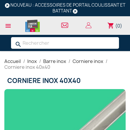
NOUVEAU : ACCESSOIRES DE PORTAIL COULISSANT ET
BATTANT
shopping_cart

(0)
search
Accueil
Inox
Barre inox
Corniere inox
Corniere inox 40x40
CORNIERE INOX 40X40