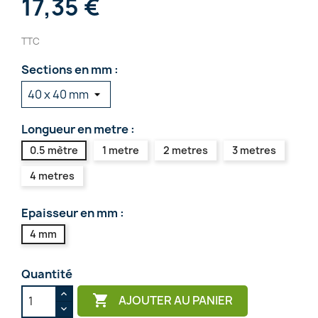
17,35 €
TTC
Sections en mm :
Longueur en metre :
0.5 mètre
1 metre
2 metres
3 metres
4 metres
Epaisseur en mm :
4 mm
Quantité

AJOUTER AU PANIER