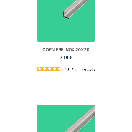
CORNIERE INOX 20X20
7,18 €
4.6
/
5
-
14
avis