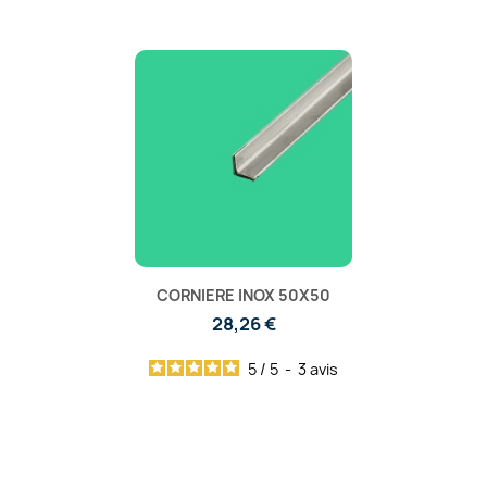
CORNIERE INOX 50X50
28,26 €
5
/
5
-
3
avis