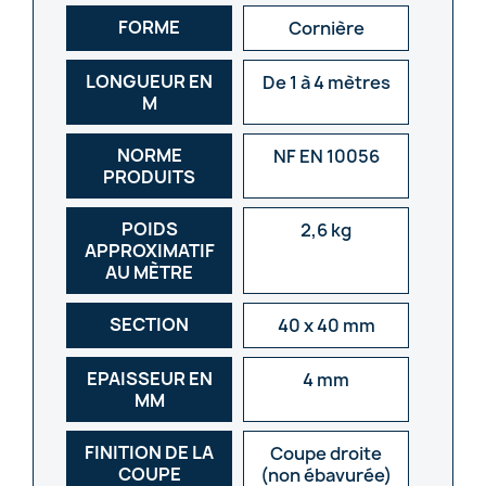
FORME
Cornière
LONGUEUR EN
De 1 à 4 mètres
M
NORME
NF EN 10056
PRODUITS
POIDS
2,6 kg
APPROXIMATIF
AU MÈTRE
SECTION
40 x 40 mm
EPAISSEUR EN
4 mm
MM
FINITION DE LA
Coupe droite
COUPE
(non ébavurée)