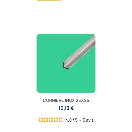
CORNIERE INOX 25X25
10,13 €
4.8
/
5
-
5
avis