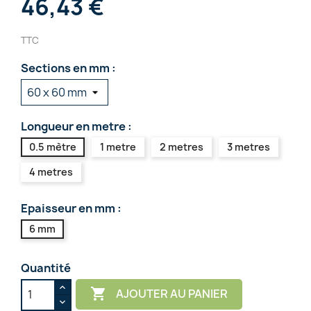
46,43 €
TTC
Sections en mm :
Longueur en metre :
0.5 mètre
1 metre
2 metres
3 metres
4 metres
Epaisseur en mm :
6 mm
Quantité

AJOUTER AU PANIER