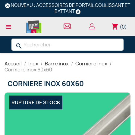
NOUVEAU : ACCESSOIRES DE PORTAIL COULISSANT ET
BATTANT
shopping_cart

(0)
search
Accueil
Inox
Barre inox
Corniere inox
Corniere inox 60x60
CORNIERE INOX 60X60
RUPTURE DE STOCK