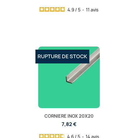
4.9
/
5
-
11
avis
RUPTURE DE STOCK
CORNIERE INOX 20X20
7,82 €
4.6
/
5
-
14
avis