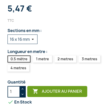
5,47 €
TTC
Sections en mm :
Longueur en metre :
0.5 mètre
1 metre
2 metres
3 metres
4 metres
Quantité

AJOUTER AU PANIER

En Stock