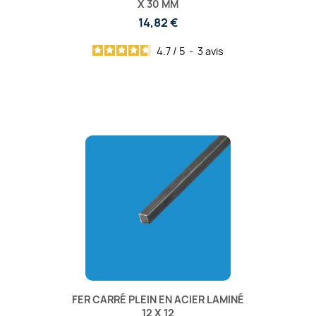
X 30 MM
14,82 €
4.7
/
5
-
3
avis
FER CARRÉ PLEIN EN ACIER LAMINÉ
12 X 12