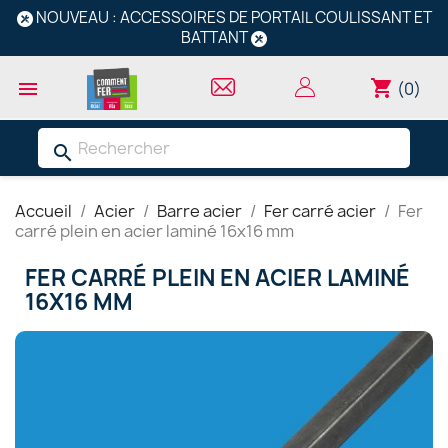
NOUVEAU : ACCESSOIRES DE PORTAIL COULISSANT ET
BATTANT
shopping_cart

(0)
search
Accueil
Acier
Barre acier
Fer carré acier
Fer
carré plein en acier laminé 16x16 mm
FER CARRÉ PLEIN EN ACIER LAMINÉ
16X16 MM