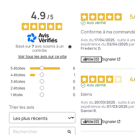
4.9
5
/
5
/
Avis vérifié
Conforme à ma command
Avis du
17/04/2025
, suite à un
expérience du
02/04/2025
par
Basé sur
7
avis soumis à un
Frederic D.
contrôle
Voir tous les avis sur ce site
Utile
(0)
Signaler
5
étoiles
6
4
étoiles
1
4
3
étoiles
0
Avis vérifié
2
étoiles
0
biens
1
étoile
0
Avis du
20/03/2025
, suite à u
expérience du
07/03/2025
par
Trier les avis
Daniel R.
Utile
(0)
Signaler