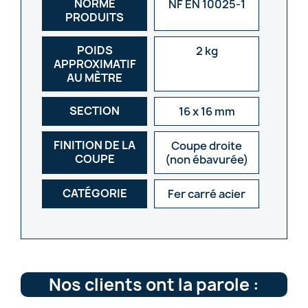
NORME
NF EN 10025-1
PRODUITS
POIDS
2 kg
APPROXIMATIF
AU MÈTRE
SECTION
16 x 16 mm
FINITION DE LA
Coupe droite
COUPE
(non ébavurée)
CATÉGORIE
Fer carré acier
Nos clients ont la parole :