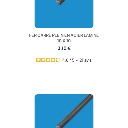
FER CARRÉ PLEIN EN ACIER LAMINÉ
10 X 10
3,10 €
4.6
/
5
-
21
avis