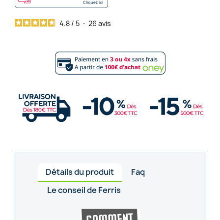
4.8
/
5
-
26
avis
Détails du produit
Faq
Le conseil de Ferris