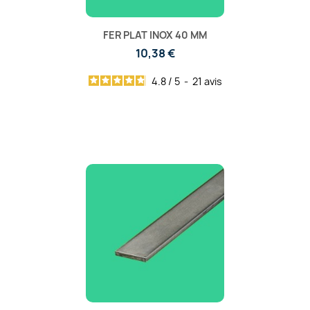
FER PLAT INOX 40 MM
10,38 €
4.8
/
5
-
21
avis