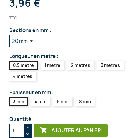
3,96 €
TTC
Sections en mm :
Longueur en metre :
0.5 mètre
1 metre
2 metres
3 metres
4 metres
Epaisseur en mm :
3 mm
4 mm
5 mm
8 mm
Quantité

AJOUTER AU PANIER