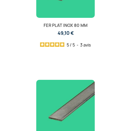
FER PLAT INOX 80 MM
49,10 €
5
/
5
-
3
avis