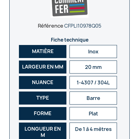
Référence
CFPLI10978Q05
Fiche technique
MATIÈRE
Inox
LARGEUR EN MM
20 mm
NUANCE
1-4307 / 304L
TYPE
Barre
FORME
Plat
LONGUEUR EN
De 1 à 4 mètres
M