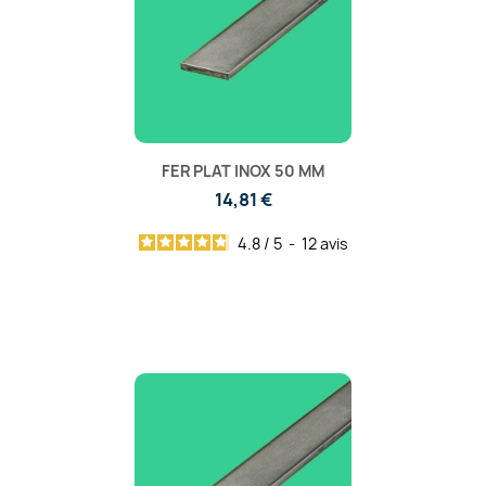
FER PLAT INOX 50 MM
14,81 €
4.8
/
5
-
12
avis