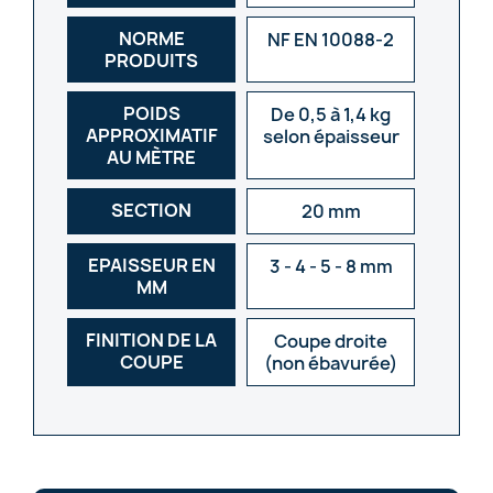
NORME
NF EN 10088-2
PRODUITS
POIDS
De 0,5 à 1,4 kg
APPROXIMATIF
selon épaisseur
AU MÈTRE
SECTION
20 mm
EPAISSEUR EN
3 - 4 - 5 - 8 mm
MM
FINITION DE LA
Coupe droite
COUPE
(non ébavurée)