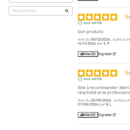
5
/
Avis vérifié
bon produits
Avis du
05/12/2024
, suite à u
14/11/2024
par
E.P.
Utile
(0)
Signaler
5
/
Avis vérifié
Site à recommander. Merci p
réactivité et le profession
Avis du
20/09/2024
, suite à 
07/09/2024
par
R.L.
Utile
(0)
Signaler