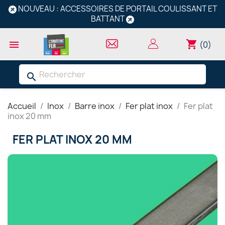
NOUVEAU : ACCESSOIRES DE PORTAIL COULISSANT ET
BATTANT
shopping_cart

(0)
search
Accueil
Inox
Barre inox
Fer plat inox
Fer plat
inox 20 mm
FER PLAT INOX 20 MM