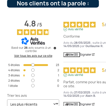
Nos clients ont la parole :
4.8
5
/
5
/
Avis vérifié
Conforme
Avis du
28/05/2025
, suite à u
14/05/2025
par
Guillaume R.
Basé sur
26
avis soumis à un
contrôle
Utile
(0)
Signaler
Voir tous les avis sur ce site
5
étoiles
23
5
/
4
étoiles
2
Avis vérifié
3
étoiles
1
2
étoiles
0
Parfait, comme pour les a
1
étoile
0
ce site.
Avis du
27/02/2025
, suite à u
Trier les avis
14/02/2025
par
Alain B.
Utile
(0)
Signaler