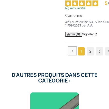
5
/
Avis vérifié
Conforme
Avis du
23/09/2023
, suite à u
11/09/2023
par
A.A.
Utile
(0)
Signaler
1
2
3
D'AUTRES PRODUITS DANS CETTE
CATÉGORIE :