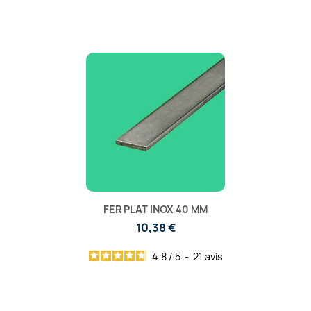
FER PLAT INOX 40 MM
10,38 €
4.8
/
5
-
21
avis