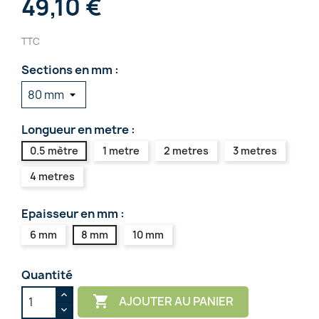
49,10 €
TTC
Sections en mm :
Longueur en metre :
0.5 mètre
1 metre
2 metres
3 metres
4 metres
Epaisseur en mm :
6 mm
8 mm
10 mm
Quantité

AJOUTER AU PANIER