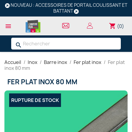
NOUVEAU : ACCESSOIRES DE PORTAIL COULISSANT ET
BATTANT
shopping_cart

(0)
search
Accueil
Inox
Barre inox
Fer plat inox
Fer plat
inox 80 mm
FER PLAT INOX 80 MM
RUPTURE DE STOCK