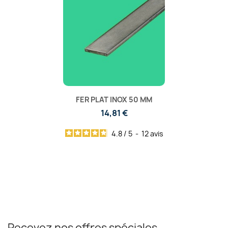
FER PLAT INOX 50 MM
14,81 €
4.8
/
5
-
12
avis
Recevez nos offres spéciales