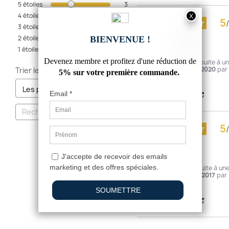
5
étoiles
3
4
étoiles
0
5
/
3
étoiles
0
Avis vérifié
2
étoiles
0
tres bonne qualité
1
étoile
0
Avis du
07/03/2020
, suite à u
expérience du
19/02/2020
par
Trier les avis
A.A.
Utile
(0)
Signaler
5
/
Avis vérifié
Parfait
Avis du
13/07/2017
, suite à un
expérience du
02/07/2017
par
A.A.
Utile
(0)
Signaler