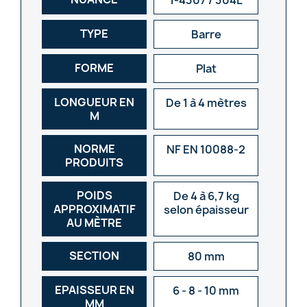
TYPE
Barre
FORME
Plat
LONGUEUR EN
De 1 à 4 mètres
M
NORME
NF EN 10088-2
PRODUITS
POIDS
De 4 à 6,7 kg
APPROXIMATIF
selon épaisseur
AU MÈTRE
SECTION
80 mm
EPAISSEUR EN
6 - 8 - 10 mm
MM