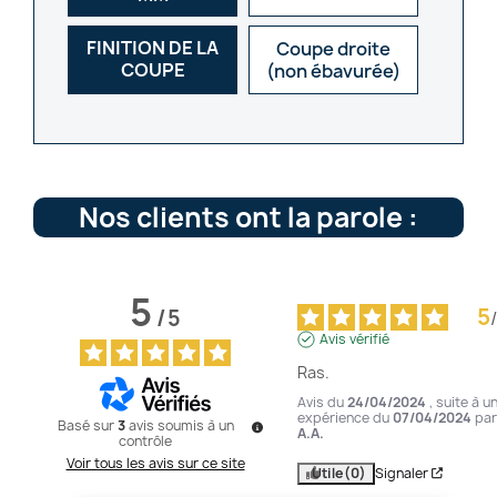
FINITION DE LA
Coupe droite
COUPE
(non ébavurée)
Nos clients ont la parole :
5
5
/
5
/
Avis vérifié
Ras.
Avis du
24/04/2024
, suite à u
expérience du
07/04/2024
par
Basé sur
3
avis soumis à un
A.A.
contrôle
Voir tous les avis sur ce site
Utile
(0)
Signaler