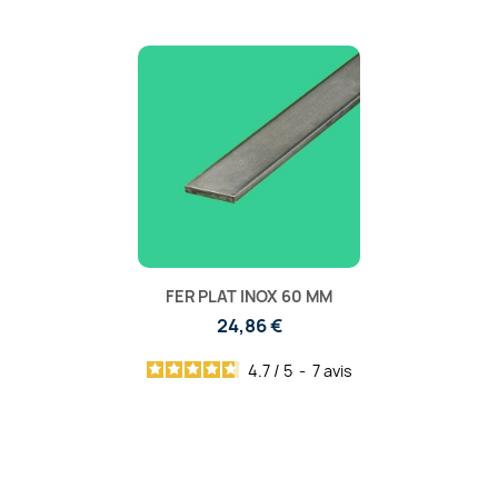
FER PLAT INOX 60 MM
24,86 €
4.7
/
5
-
7
avis