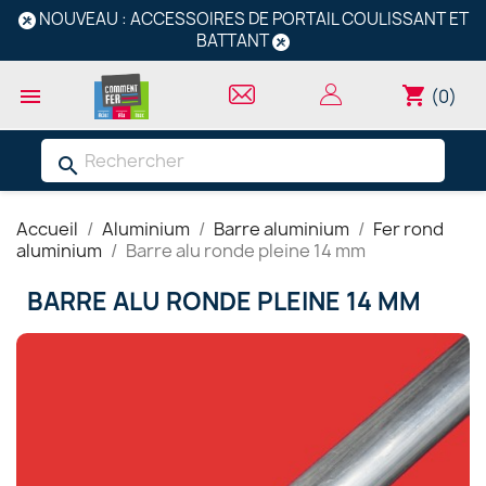
NOUVEAU : ACCESSOIRES DE PORTAIL COULISSANT ET
BATTANT
shopping_cart

(0)
search
Accueil
Aluminium
Barre aluminium
Fer rond
aluminium
Barre alu ronde pleine 14 mm
BARRE ALU RONDE PLEINE 14 MM