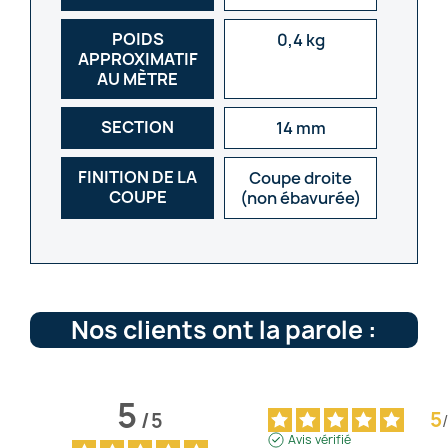
POIDS
0,4 kg
APPROXIMATIF
AU MÈTRE
SECTION
14 mm
FINITION DE LA
Coupe droite
COUPE
(non ébavurée)
Nos clients ont la parole :
5
5
/
5
/
Avis vérifié