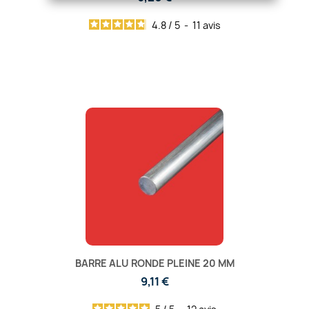
4.8
/
5
-
11
avis
BARRE ALU RONDE PLEINE 20 MM
9,11 €