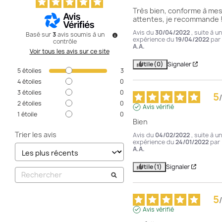
Très bien, conforme à mes
attentes, je recommande 
Avis du
30/04/2022
, suite à u
Basé sur
3
avis soumis à un
expérience du
19/04/2022
par
contrôle
A.A.
Voir tous les avis sur ce site
Utile
(0)
Signaler
5
étoiles
3
4
étoiles
0
3
étoiles
0
5
/
2
étoiles
0
Avis vérifié
1
étoile
0
Bien
Trier les avis
Avis du
04/02/2022
, suite à u
expérience du
24/01/2022
par
A.A.
Utile
(1)
Signaler
5
/
Avis vérifié