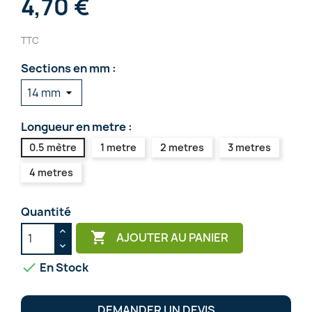
4,70 €
TTC
Sections en mm :
Longueur en metre :
0.5 mètre
1 metre
2 metres
3 metres
4 metres
Quantité

AJOUTER AU PANIER

En Stock
DEMANDER UN DEVIS