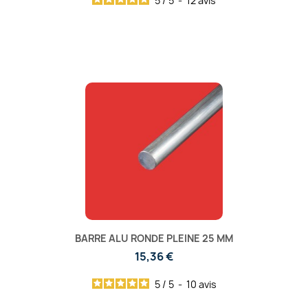
5
/
5
-
12
avis
BARRE ALU RONDE PLEINE 25 MM
15,36 €
5
/
5
-
10
avis